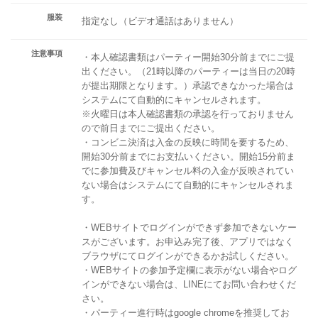
服装
指定なし（ビデオ通話はありません）
注意事項
・本人確認書類はパーティー開始30分前までにご提
出ください。（21時以降のパーティーは当日の20時
が提出期限となります。）承認できなかった場合は
システムにて自動的にキャンセルされます。
※火曜日は本人確認書類の承認を行っておりません
ので前日までにご提出ください。
・コンビニ決済は入金の反映に時間を要するため、
開始30分前までにお支払いください。開始15分前ま
でに参加費及びキャンセル料の入金が反映されてい
ない場合はシステムにて自動的にキャンセルされま
す。
・WEBサイトでログインができず参加できないケー
スがございます。お申込み完了後、アプリではなく
ブラウザにてログインができるかお試しください。
・WEBサイトの参加予定欄に表示がない場合やログ
インができない場合は、LINEにてお問い合わせくだ
さい。
・パーティー進行時はgoogle chromeを推奨してお