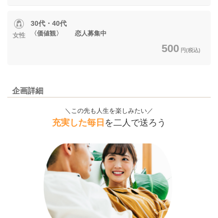
30代・40代
〈価値観〉 恋人募集中
女性
500
円(税込)
企画詳細
＼この先も人生を楽しみたい／
充実した毎日
を二人で送ろう