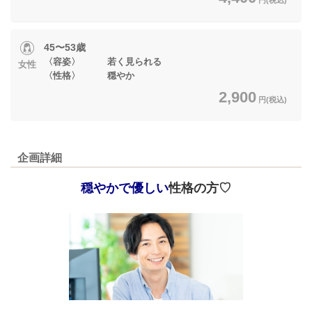
45〜53歳
〈容姿〉 若く見られる
女性
〈性格〉 穏やか
2,900
円(税込)
企画詳細
穏やかで優しい
性格の方♡