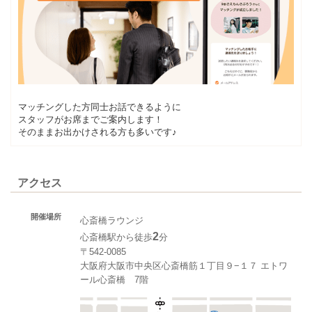
マッチングした方同士お話できるように
スタッフがお席までご案内します！
そのままお出かけされる方も多いです♪
アクセス
開催場所
心斎橋ラウンジ
2
心斎橋駅から徒歩
分
〒542-0085
大阪府大阪市中央区心斎橋筋１丁目９−１７ エトワ
ール心斎橋 7階