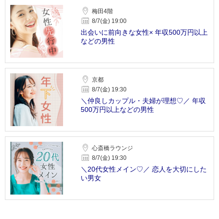
梅田4階
8/7(金) 19:00
出会いに前向きな女性× 年収500万円以上
などの男性
京都
8/7(金) 19:30
＼仲良しカップル・夫婦が理想♡／ 年収
500万円以上などの男性
心斎橋ラウンジ
8/7(金) 19:30
＼20代女性メイン♡／ 恋人を大切にした
い男女