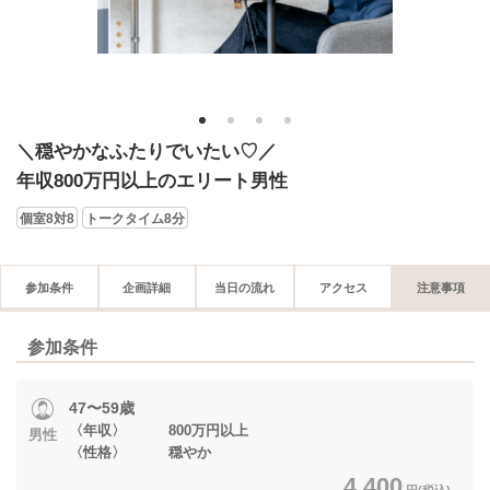
1
2
3
4
＼穏やかなふたりでいたい♡／
年収800万円以上のエリート男性
個室8対8
トークタイム8分
参加条件
企画詳細
当日の流れ
アクセス
注意事項
参加条件
47〜59歳
〈年収〉 800万円以上
男性
〈性格〉 穏やか
4,400
円(税込)