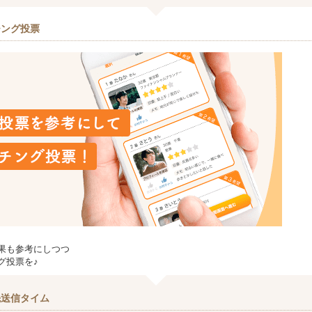
チング投票
果も参考にしつつ
グ投票を♪
先送信タイム