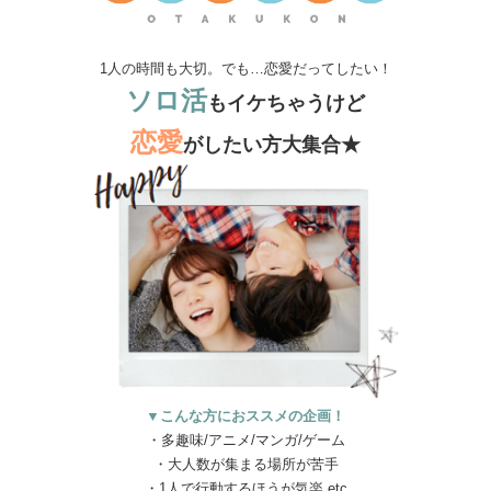
1人の時間も大切。でも…恋愛だってしたい！
ソロ活
もイケちゃうけど
恋愛
がしたい方大集合★
▼こんな方におススメの企画！
・多趣味/アニメ/マンガ/ゲーム
・大人数が集まる場所が苦手
・1人で行動するほうが気楽 etc