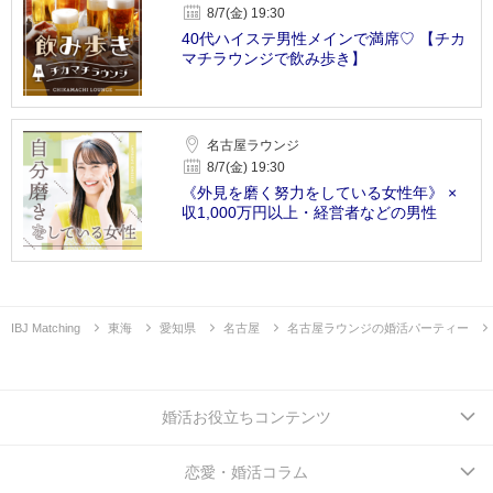
8/7(金) 19:30
40代ハイステ男性メインで満席♡ 【チカ
マチラウンジで飲み歩き】
名古屋ラウンジ
8/7(金) 19:30
《外見を磨く努力をしている女性年》 ×
収1,000万円以上・経営者などの男性
IBJ Matching
東海
愛知県
名古屋
名古屋ラウンジの婚活パーティー
婚活お役立ちコンテンツ
恋愛・婚活コラム