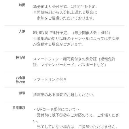
時間
15分前より受付開始。1時間半を予定。
※開始時刻から30分以上遅れる場合は
参加をご遠慮いただいております。
人数
8対8程度で進行予定。（最少開催人数：4対4）
※募集締め切り以降のキャンセルによっては男女差
が変動する場合がございます。
持ち物
スマートフォン・顔写真付きの身分証（運転免許
証、マイナンバーカード、パスポートなど）
お食事
ソフトドリンク付き
飲み物
服装
清潔感のある服装でお越しください。
注意事項
＜QRコード受付について＞
・受付前に以下①②をご対応のうえ、ご来場くださ
い。
完了していない場合は、ご参加いただけません。