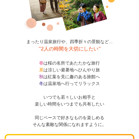
まったり温泉旅行や、四季折々の景観など...
”2人の時間を大切にしたい”
春
は桜の名所であたたかな旅行
夏
は涼しい避暑地へひんやり旅
秋
は紅葉を見に趣のある旅館へ
冬
は温泉地へ行ってリラックス
いつでも若々しいお相手と
楽しい時間をいつまでも共有したい
同じペースで好きなものを楽しめる
そんな素敵な関係になれますように。