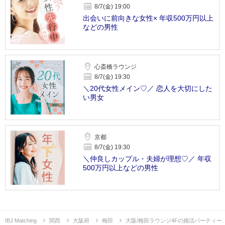
8/7(金) 19:00
出会いに前向きな女性× 年収500万円以上
などの男性
心斎橋ラウンジ
8/7(金) 19:30
＼20代女性メイン♡／ 恋人を大切にした
い男女
京都
8/7(金) 19:30
＼仲良しカップル・夫婦が理想♡／ 年収
500万円以上などの男性
IBJ Matching
関西
大阪府
梅田
大阪/梅田ラウンジ4Fの婚活パーティー