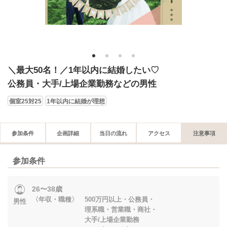
1
2
3
4
＼最大50名！／1年以内に結婚したい♡
公務員・大手/上場企業勤務などの男性
個室25対25
1年以内に結婚が理想
参加条件
企画詳細
当日の流れ
アクセス
注意事項
参加条件
26〜38歳
〈年収・職種〉 500万円以上・公務員・
男性
理系職・営業職・商社・
大手/上場企業勤務