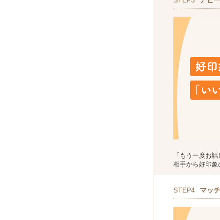
STEP3
アピ
「もう一度お話
相手から好印象
STEP4
マッ