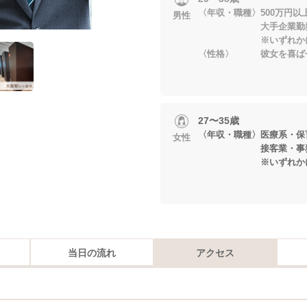
〈年収・職種〉500万円以
男性
大手企業勤務・
※いずれかに当
〈性格〉 彼女を喜ば
27〜35歳
〈年収・職種〉医療系・保
女性
接客業・事務系・年
※いずれかに当
当日の流れ
アクセス