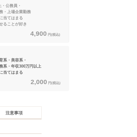
上・公務員・
上場企業勤務
てはまる
せることが好き
4,900
円(税込)
育系・美容系・
収300万円以上
てはまる
2,000
円(税込)
注意事項