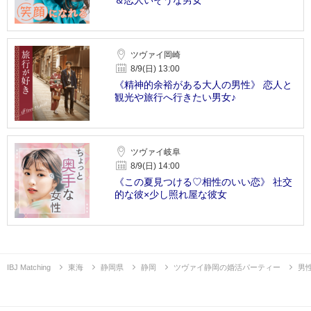
ツヴァイ岡崎
8/9(日) 13:00
《精神的余裕がある大人の男性》 恋人と
観光や旅行へ行きたい男女♪
ツヴァイ岐阜
8/9(日) 14:00
《この夏見つける♡相性のいい恋》 社交
的な彼×少し照れ屋な彼女
IBJ Matching
東海
静岡県
静岡
ツヴァイ静岡の婚活パーティー
男