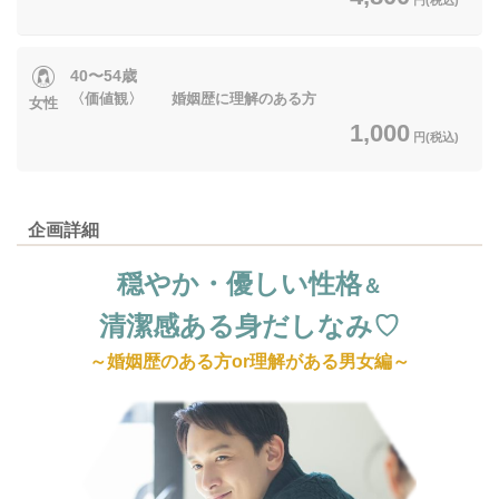
40〜54歳
〈価値観〉 婚姻歴に理解のある方
女性
1,000
円(税込)
企画詳細
穏やか・優しい性格
＆
清潔感ある身だしなみ♡
～婚姻歴のある方or理解がある男女編～