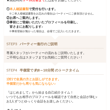
★開始時間
５～10分前まで
には必ずお越しください。
①
本人確認書類
で受付を行います。
※ご本人様確認書類をお忘れの場合はパーティーにご参加頂けません。
②お席へご案内します。
③事前にご登録いただいたプロフィールを印刷し、
皆さまにお配りします♪
※事前登録が無かった場合は、会場でご記入いただきます。
STEP3
パーティー進行のご説明
専属スタッフがパーティーの流れをご説明いたします。
ご不明な点はスタッフまでお気軽にご質問ください！
STEP4
半個室で 約8～10分間 のトークタイム
1対1で全員の方とお話しができます。
半個室だから周りも気にならない♪
『はじめまして』から始まる自己紹介タイム！
いつでもお相手のプロフィールを確認できて自然と会話が弾む♪
お1人ずつとゆっくり会話をお楽しみください。