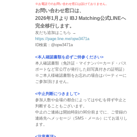
※お電話でのお問い合わせ窓口は設けておりません。
お問い合わせ窓口は、
2026年1月より IBJ Matching公式LINEへ
完全移行します。
友だち追加はこちら →
https://page.line.me/opw3471a
ID検索：@opw3471a
<本人確認書類を必ずご持参ください>
本人確認書類（免許証・マイナンバーカード・パス
ポートなど官公庁が発行した顔写真付きの証明証）
※ご本人様確認書類をお忘れの場合はパーティーに
ご参加頂けません。
<中止判断につきまして>
参加人数や会場の都合によってはやむを得ず中止と
判断することもございます。
中止のご連絡は開始時刻の90分前までに、ご登録の
連絡先へメッセージ（SMS・メール）にてお送りし
ます。
<注意事項>