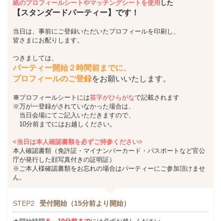
紙のプロフィールシートやマッチングシートを使用
した
【スタンダードパーティー】です！
当日は、事前にご登録いただいたプロフィールを印刷し、
皆さまにお配りします。
つきましては、
パーティー開始２時間前までに、
プロフィールのご登録
をお願いいたします。
※
プロフィールシートには
苗字がひらがな
で記載されます
※万が一登録がされていなかった場合は、
当日会場にてご記入いただきますので、
10分前までにはお越しください。
<当日は本人確認書類を必ずご持参ください>
本人確認書類（免許証・マイナンバーカード・パスポートなど官公
庁が発行した顔写真付きの証明証）
※ご本人様確認書類をお忘れの場合はパーティーにご参加頂けませ
ん。
STEP2
受付開始（15分前より開始）