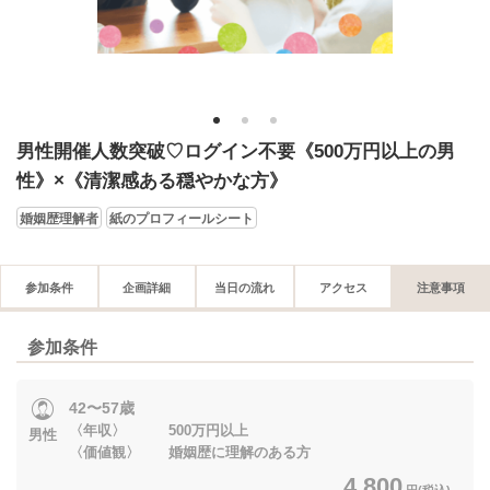
1
2
3
男性開催人数突破♡ログイン不要《500万円以上の男
性》×《清潔感ある穏やかな方》
婚姻歴理解者
紙のプロフィールシート
参加条件
企画詳細
当日の流れ
アクセス
注意事項
参加条件
42〜57歳
〈年収〉 500万円以上
男性
〈価値観〉 婚姻歴に理解のある方
4,800
円(税込)