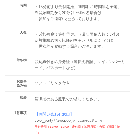
時間
・15分前より受付開始。1時間～1時間半を予定。
※開始時刻から30分以上遅れる場合は
参加をご遠慮いただいております。
人数
・6対6程度で進行予定。（最少開催人数：3対3）
※募集締め切り以降のキャンセルによっては
男女差が変動する場合がございます。
持ち物
顔写真付きの身分証（運転免許証、マイナンバーカ
ード、パスポートなど）
お食事
ソフトドリンク付き
飲み物
服装
清潔感のある服装でお越しください。
注意事項
【
お問い合わせ窓口
】
zwei_party@zwei.co.jp
（2025年12月まで）
受付時間：12:00～18:00 定休日：毎週月曜・火曜（祝日を除
く）