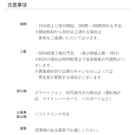
注意事項
時間
・15分前より受付開始。1時間～1時間30分を予定。
※開始時刻から30分以上遅れる場合は
参加をご遠慮いただいております。
人数
・6対6程度で進行予定。（最少開催人数：3対3）
※好評の場合は8対8程度まで追加募集の可能性がご
ざいます。
※募集締め切り以降のキャンセルによっては
男女差が変動する場合がございます。
持ち物
スマートフォン・顔写真付きの身分証（運転免許
証、マイナンバーカード、パスポートなど）
お食事
ソフトドリンク付き
飲み物
服装
清潔感のある服装でお越しください。