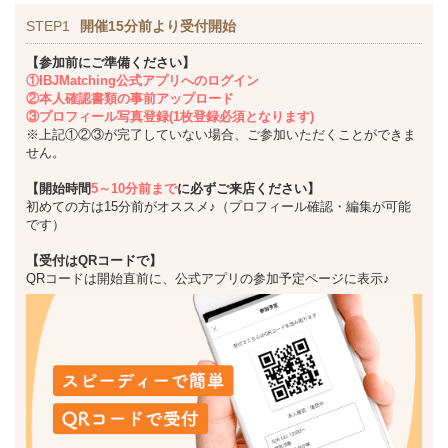
STEP1
開催15分前より受付開始
【参加前にご準備ください】
①IBJMatching公式アプリへのログイン
②本人確認書類の事前アップロード
③プロフィール写真登録(1枚登録必須となります)
※上記①②③が完了していない場合、ご参加いただくことができま
せん。
【開始時間
5～10分前まで
に必ずご来店ください】
初めての方は15分前がオススメ♪（プロフィール確認・編集が可能
です）
【受付はQRコードで】
QRコードは開始直前に、公式アプリの参加予定ページに表示♪