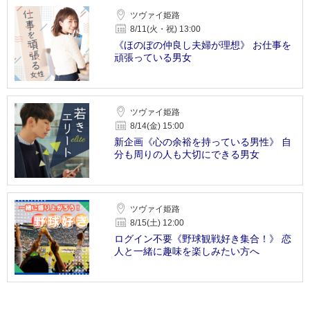
ツヴァイ姫路
8/11(火・祝) 13:00
《ほのぼの仲良し夫婦が理想》 お仕事を
頑張っている男女
ツヴァイ姫路
8/14(金) 15:00
新企画《心の余裕を持っている男性》 自
分も周りの人も大切にできる男女
ツヴァイ姫路
8/15(土) 12:00
ログイン不要《野球観戦好き集合！》 恋
人と一緒に趣味を楽しみたい方へ