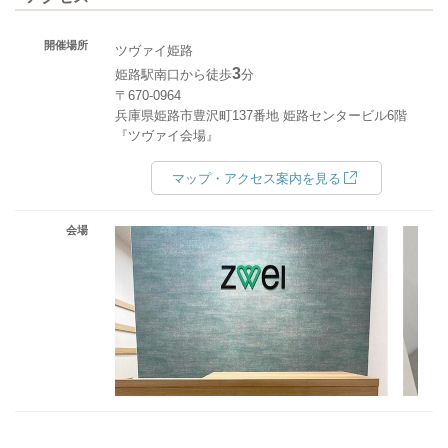
開催場所
ツヴァイ姫路
3
姫路駅南口から徒歩
分
〒670-0964
兵庫県姫路市豊沢町137番地 姫路センタービル6階
『ツヴァイ会場』
マップ・アクセス案内を見る
会場