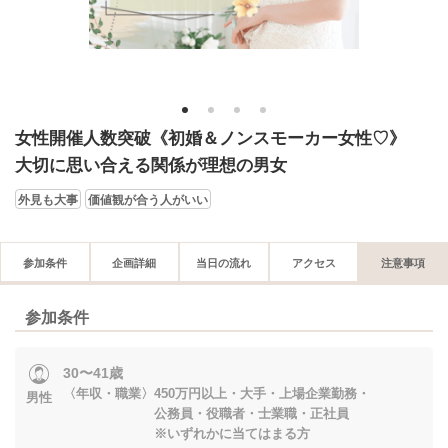
1
2
3
4
女性開催人数突破《初婚＆ノンスモーカー女性♡》
大切に思い合える関係が理想の男女
外見も大事
価値観が合う人がいい
参加条件
企画詳細
当日の流れ
アクセス
注意事項
参加条件
30〜41歳
〈年収・職業〉450万円以上・大手・上場企業勤務・
男性
公務員・役職者・士業職・正社員
※いずれかに当てはまる方