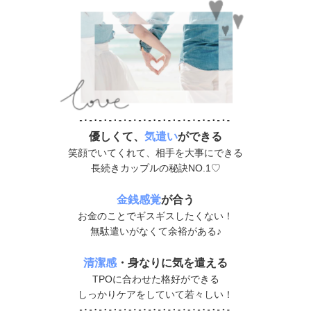
優しくて、
気遣い
ができる
笑顔でいてくれて、相手を大事にできる
長続きカップルの秘訣NO.1♡
金銭感覚
が合う
お金のことでギスギスしたくない！
無駄遣いがなくて余裕がある♪
清潔感
・身なりに気を遣える
TPOに合わせた格好ができる
しっかりケアをしていて若々しい！