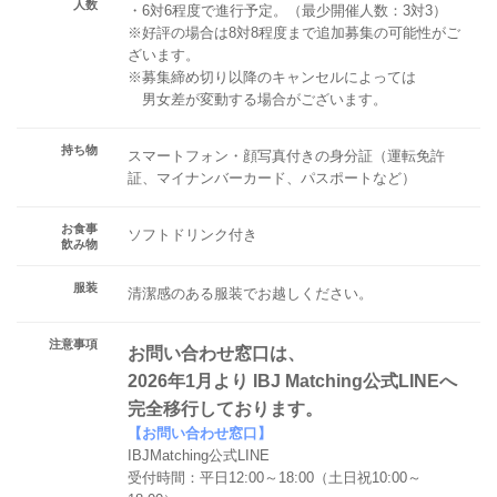
人数
・6対6程度で進行予定。（最少開催人数：3対3）
※好評の場合は8対8程度まで追加募集の可能性がご
ざいます。
※募集締め切り以降のキャンセルによっては
男女差が変動する場合がございます。
持ち物
スマートフォン・顔写真付きの身分証（運転免許
証、マイナンバーカード、パスポートなど）
お食事
ソフトドリンク付き
飲み物
服装
清潔感のある服装でお越しください。
注意事項
お問い合わせ窓口は、
2026年1月より IBJ Matching公式LINEへ
完全移行しております。
【お問い合わせ窓口】
IBJMatching公式LINE
受付時間：平日12:00～18:00（土日祝10:00～