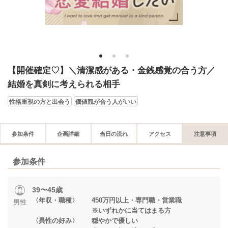
1
2
3
【開催確定♡】＼清潔感がある・金銭感覚の合う方／
結婚を真剣に考えられる相手
性格重視の方と出会う
価値観が合う人がいい
参加条件
企画詳細
当日の流れ
アクセス
注意事項
参加条件
39〜45歳
〈年収・職種〉 450万円以上・専門職・営業職
男性
※いずれかに当てはまる方
〈異性の好み〉 穏やかで優しい