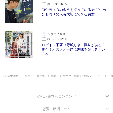
8/14(金) 15:00
新企画《心の余裕を持っている男性》 自
分も周りの人も大切にできる男女
ツヴァイ姫路
8/15(土) 12:00
ログイン不要《野球好き・興味がある方
集合！》恋人と一緒に趣味を楽しみたい
方へ
IBJ Matching
関西
兵庫県
姫路
ツヴァイ姫路の婚活パーティー
【
婚活お役立ちコンテンツ
恋愛・婚活コラム