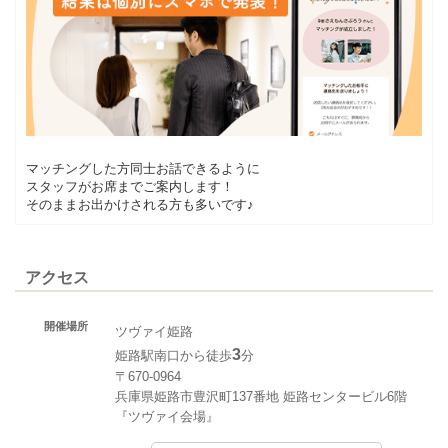
マッチングした方同士お話できるように
スタッフがお席までご案内します！
そのままお出かけされる方も多いです♪
アクセス
開催場所
ツヴァイ姫路
3
姫路駅南口から徒歩
分
〒670-0964
兵庫県姫路市豊沢町137番地 姫路センタービル6階
『ツヴァイ会場』