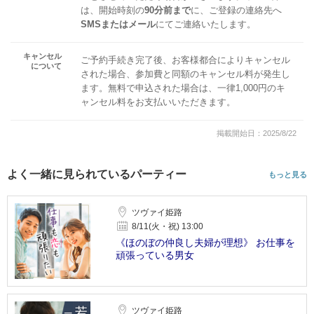
は、開始時刻の
90分前まで
に、ご登録の連絡先へ
SMSまたはメール
にてご連絡いたします。
キャンセル
ご予約手続き完了後、お客様都合によりキャンセル
について
された場合、参加費と同額のキャンセル料が発生し
ます。無料で申込された場合は、一律1,000円のキ
ャンセル料をお支払いいただきます。
掲載開始日：2025/8/22
よく一緒に見られているパーティー
もっと見る
ツヴァイ姫路
8/11(火・祝) 13:00
《ほのぼの仲良し夫婦が理想》 お仕事を
頑張っている男女
ツヴァイ姫路