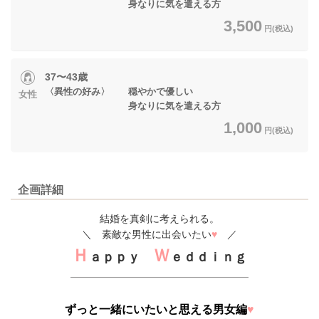
身なりに気を遣える方
3,500
円(税込)
37〜43歳
〈異性の好み〉 穏やかで優しい
女性
身なりに気を遣える方
1,000
円(税込)
企画詳細
結婚を真剣に考えられる。
＼ 素敵な男性に出会いたい
♥
／
Ｈ
Ｗ
ａｐｐｙ
ｅｄｄｉｎｇ
ずっと一緒にいたいと思える男女編
♥