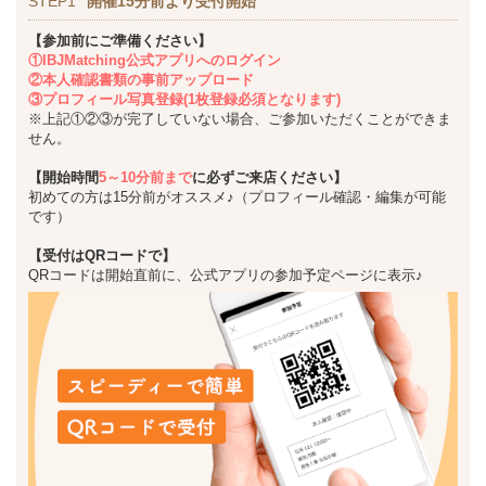
STEP1
開催15分前より受付開始
【参加前にご準備ください】
①IBJMatching公式アプリへのログイン
②本人確認書類の事前アップロード
③プロフィール写真登録(1枚登録必須となります)
※上記①②③が完了していない場合、ご参加いただくことができま
せん。
【開始時間
5～10分前まで
に必ずご来店ください】
初めての方は15分前がオススメ♪（プロフィール確認・編集が可能
です）
【受付はQRコードで】
QRコードは開始直前に、公式アプリの参加予定ページに表示♪