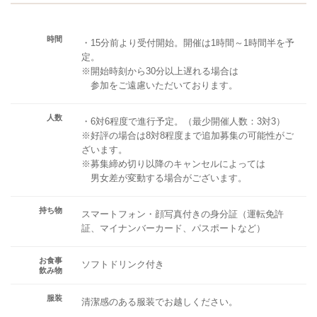
時間
・15分前より受付開始。開催は1時間～1時間半を予
定。
※開始時刻から30分以上遅れる場合は
参加をご遠慮いただいております。
人数
・6対6程度で進行予定。（最少開催人数：3対3）
※好評の場合は8対8程度まで追加募集の可能性がご
ざいます。
※募集締め切り以降のキャンセルによっては
男女差が変動する場合がございます。
持ち物
スマートフォン・顔写真付きの身分証（運転免許
証、マイナンバーカード、パスポートなど）
お食事
ソフトドリンク付き
飲み物
服装
清潔感のある服装でお越しください。