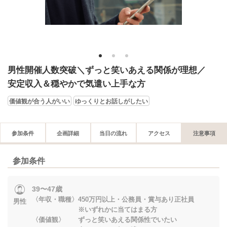
1
2
3
男性開催人数突破＼ずっと笑いあえる関係が理想／
安定収入＆穏やかで気遣い上手な方
価値観が合う人がいい
ゆっくりとお話しがしたい
参加条件
企画詳細
当日の流れ
アクセス
注意事項
参加条件
39〜47歳
〈年収・職種〉450万円以上・公務員・賞与あり正社員
男性
※いずれかに当てはまる方
〈価値観〉 ずっと笑いあえる関係性でいたい