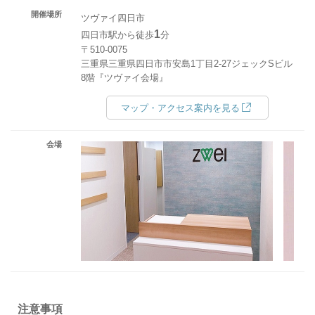
開催場所
ツヴァイ四日市
1
四日市駅から徒歩
分
〒510-0075
三重県三重県四日市市安島1丁目2-27ジェックSビル
8階『ツヴァイ会場』
マップ・アクセス案内を見る
会場
注意事項