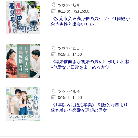
ツヴァイ岐阜
8/11(火・祝) 15:00
《安定収入＆高身長の男性♡》 価値観が
合う男性と出会いたい
ツヴァイ四日市
8/15(土) 14:00
《結婚前向きな初婚の男女》 優しい性格
×他愛ない日常を楽しめる方♡
ツヴァイ浜松
8/15(土) 15:00
《1年以内に婚活卒業》 刺激的な恋より
落ち着いた恋愛が理想の男女