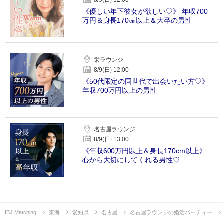
8/9(日) 12:00
《優しい年下彼女が欲しい♡》 年収700
万円＆身長170㎝以上＆大卒の男性
栄ラウンジ
8/9(日) 12:00
《50代限定の同世代で出会いたい方♡》
年収700万円以上の男性
名古屋ラウンジ
8/9(日) 13:00
《年収600万円以上＆身長170cm以上》
心から大切にしてくれる男性♡
IBJ Matching
東海
愛知県
名古屋
名古屋ラウンジの婚活パーティー