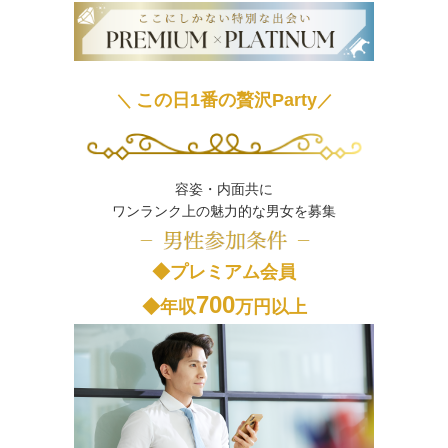
この日1番の贅沢Party
＼
／
容姿・内面共に
ワンランク上の魅力的な男女を募集
◆プレミアム会員
700
◆年収
万円以上