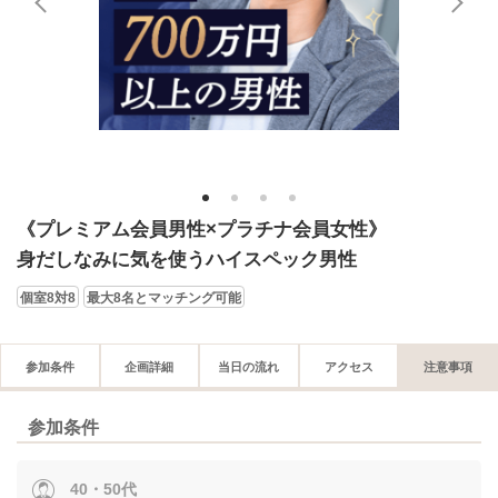
1
2
3
4
《プレミアム会員男性×プラチナ会員女性》
身だしなみに気を使うハイスペック男性
個室8対8
最大8名とマッチング可能
参加条件
企画詳細
当日の流れ
アクセス
注意事項
参加条件
40・50代