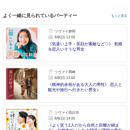
よく一緒に見られているパーティー
もっと見る
ツヴァイ静岡
8/9(日) 12:00
《気遣い上手・笑顔が素敵など♡》 初婚
＆恋人いそうな男女
ツヴァイ岡崎
8/9(日) 13:00
《精神的余裕がある大人の男性》 恋人と
観光や旅行へ行きたい男女♪
ツヴァイ四日市
8/9(日) 14:00
《よく笑う2人だから自然と距離が縮ま