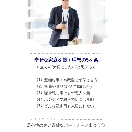
幸せな家庭を築く理想の5ヶ条
※全てを“大切にしたい”と思える方
〈1〉
些細な事でも我慢せず伝え合う
〈2〉
家事や育児は2人で助け合う
〈3〉
嘘や隠し事はせず恋人を第一
〈4〉
ポジティブ思考でいつも笑顔
〈5〉
どんな記念日も大切にしたい
居心地の良い素敵なパートナーと出会う♡