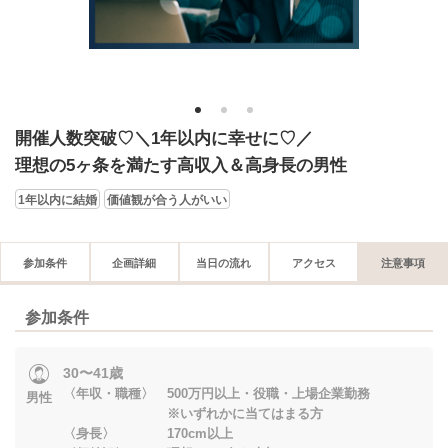
1
2
3
開催人数突破♡＼1年以内に幸せに♡／
理想の5ヶ条を満たす高収入＆高身長の男性
1年以内に結婚
価値観が合う人がいい
参加条件
企画詳細
当日の流れ
アクセス
注意事項
参加条件
30〜41歳
〈年収・職種〉 500万円以上・役職・上場企業勤務
男性
※いずれかに当てはまる方
〈身長〉 170cm以上