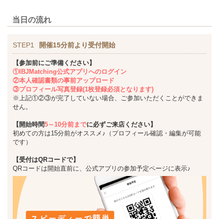
当日の流れ
STEP1
開催15分前より受付開始
【参加前にご準備ください】
①IBJMatching公式アプリへのログイン
②本人確認書類の事前アップロード
③プロフィール写真登録(1枚登録必須となります)
※上記①②③が完了していない場合、ご参加いただくことができま
せん。
【開始時間
5～10分前まで
に必ずご来店ください】
初めての方は15分前がオススメ♪（プロフィール確認・編集が可能
です）
【受付はQRコードで】
QRコードは開始直前に、公式アプリの参加予定ページに表示♪