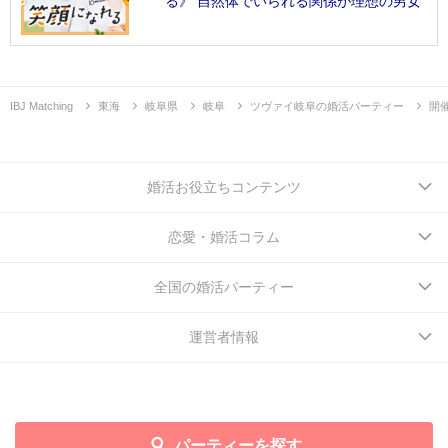
る》 自然体でいられる関係が理想の男女
IBJ Matching
東海
岐阜県
岐阜
ツヴァイ岐阜の婚活パーティー
開
婚活お役立ちコンテンツ
恋愛・婚活コラム
全国の婚活パーティー
運営者情報
パーティーを探す