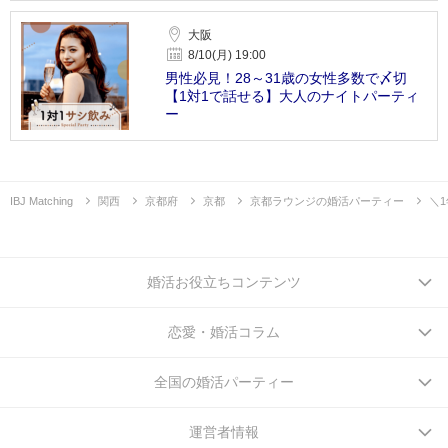
大阪
8/10(月) 19:00
男性必見！28～31歳の女性多数で〆切
【1対1で話せる】大人のナイトパーティ
ー
IBJ Matching
関西
京都府
京都
京都ラウンジの婚活パーティー
＼
婚活お役立ちコンテンツ
恋愛・婚活コラム
全国の婚活パーティー
運営者情報