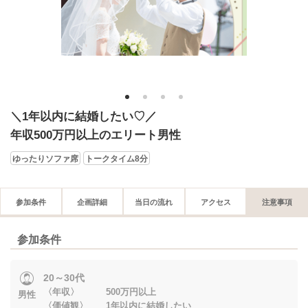
1
2
3
4
＼1年以内に結婚したい♡／
年収500万円以上のエリート男性
ゆったりソファ席
トークタイム8分
参加条件
企画詳細
当日の流れ
アクセス
注意事項
参加条件
20～30代
〈年収〉 500万円以上
男性
〈価値観〉 1年以内に結婚したい