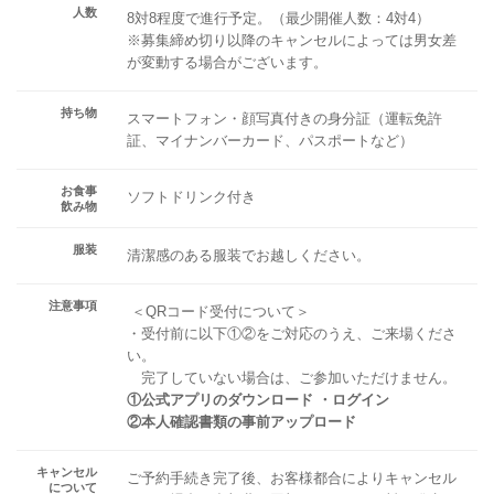
人数
8対8程度で進行予定。（最少開催人数：4対4）
※募集締め切り以降のキャンセルによっては男女差
が変動する場合がございます。
持ち物
スマートフォン・顔写真付きの身分証（運転免許
証、マイナンバーカード、パスポートなど）
お食事
ソフトドリンク付き
飲み物
服装
清潔感のある服装でお越しください。
注意事項
＜QRコード受付について＞
・受付前に以下①②をご対応のうえ、ご来場くださ
い。
完了していない場合は、ご参加いただけません。
①公式アプリのダウンロード ・ログイン
②本人確認書類の事前アップロード
キャンセル
ご予約手続き完了後、お客様都合によりキャンセル
について