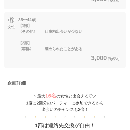
35〜44歳
【1部】
女性
〈その他〉 仕事柄出会いが少ない
【2部】
〈容姿〉 褒められたことがある
3,000
円(税込)
企画詳細
16名
＼最大
の女性と出会える♡／
1度に2回分のパーティーに参加できるから
出会いのチャンスも2倍！
1部は連絡先交換が自由！