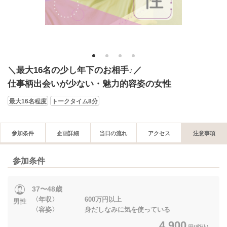
1
2
3
4
＼最大16名の少し年下のお相手♪／
仕事柄出会いが少ない・魅力的容姿の女性
最大16名程度
トークタイム8分
参加条件
企画詳細
当日の流れ
アクセス
注意事項
参加条件
37〜48歳
〈年収〉 600万円以上
男性
〈容姿〉 身だしなみに気を使っている
4,900
円(税込)