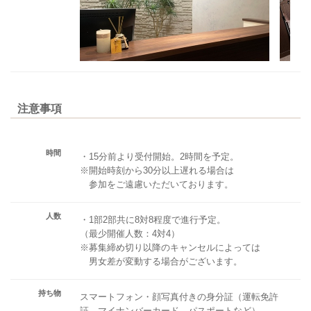
注意事項
時間
・15分前より受付開始。2時間を予定。
※開始時刻から30分以上遅れる場合は
参加をご遠慮いただいております。
人数
・1部2部共に8対8程度で進行予定。
（最少開催人数：4対4）
※募集締め切り以降のキャンセルによっては
男女差が変動する場合がございます。
持ち物
スマートフォン・顔写真付きの身分証（運転免許
証、マイナンバーカード、パスポートなど）