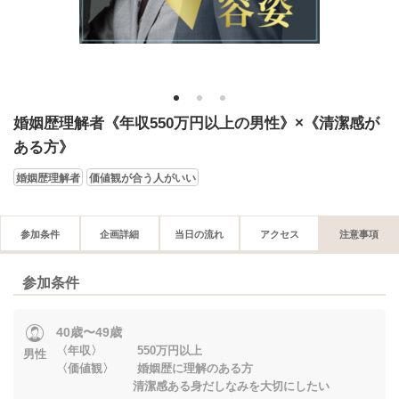
1
2
3
婚姻歴理解者《年収550万円以上の男性》×《清潔感が
ある方》
婚姻歴理解者
価値観が合う人がいい
参加条件
企画詳細
当日の流れ
アクセス
注意事項
参加条件
40歳〜49歳
〈年収〉 550万円以上
男性
〈価値観〉 婚姻歴に理解のある方
清潔感ある身だしなみを大切にしたい