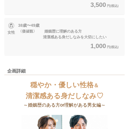
3,500
円(税込)
38歳〜49歳
〈価値観〉 婚姻歴に理解のある方
女性
清潔感ある身だしなみを大切にしたい
1,000
円(税込)
企画詳細
穏やか・優しい性格
＆
清潔感ある身だしなみ♡
～婚姻歴のある方or理解がある男女編～