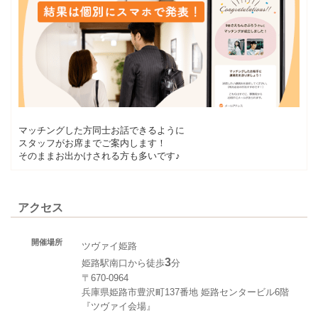
マッチングした方同士お話できるように
スタッフがお席までご案内します！
そのままお出かけされる方も多いです♪
アクセス
開催場所
ツヴァイ姫路
3
姫路駅南口から徒歩
分
〒670-0964
兵庫県姫路市豊沢町137番地 姫路センタービル6階
『ツヴァイ会場』