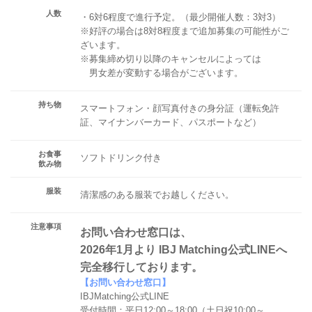
人数
・6対6程度で進行予定。（最少開催人数：3対3）
※好評の場合は8対8程度まで追加募集の可能性がご
ざいます。
※募集締め切り以降のキャンセルによっては
男女差が変動する場合がございます。
持ち物
スマートフォン・顔写真付きの身分証（運転免許
証、マイナンバーカード、パスポートなど）
お食事
ソフトドリンク付き
飲み物
服装
清潔感のある服装でお越しください。
注意事項
お問い合わせ窓口は、
2026年1月より IBJ Matching公式LINEへ
完全移行しております。
【お問い合わせ窓口】
IBJMatching公式LINE
受付時間：平日12:00～18:00（土日祝10:00～