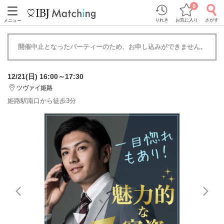
0
りれき
お気に入り
さがす
メニュー
開催中止となったパーティーのため、お申し込みができません。
12/21(日) 16:00～17:30
ツヴァイ姫路
姫路駅南口から徒歩3分