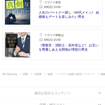
ツヴァイ奈良
8/9(日) 13:00
人生のパートナー探し《40代メイン》 結
婚後もデートを楽しみたい男女
ツヴァイ和歌山
8/9(日) 15:00
《警察官・消防士・高年収など》 お互い
を尊重しあえる関係が理想の男女
IBJ Matching
関西
兵庫県
姫路
ツヴァイ姫路の婚活パーティー
婚
婚活お役立ちコンテンツ
恋愛・婚活コラム