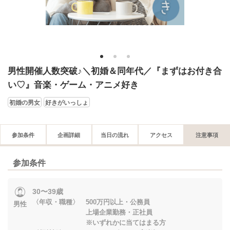
1
2
3
男性開催人数突破♪＼初婚＆同年代／『まずはお付き合
い♡』音楽・ゲーム・アニメ好き
初婚の男女
好きがいっしょ
参加条件
企画詳細
当日の流れ
アクセス
注意事項
参加条件
30〜39歳
〈年収・職種〉 500万円以上・公務員
男性
上場企業勤務・正社員
※いずれかに当てはまる方