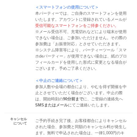
＜スマートフォンの使用について＞
本パーティーでは、ご自身のスマートフォンを使用
いたします。アカウントに登録されているメールが
受信可能なスマートフォンをご持参ください。
※メール受信不可、充電切れなどにより端末が使用
できない場合は、ご参加いただけません。その際の
参加費は「お振替対応」とさせていただきます。
※システム障害等により、パーティーツール「スマ
ホdeパーティー」が使用できない場合は、紙のプロ
フィールカードを使用した形式に変更となる場合が
ございます。予めご了承ください。
＜中止のご連絡について＞
参加人数や会場の都合により、やむを得ず開催を中
止とさせていただく場合がございます。中止の際
は、開始時刻の
90分前まで
に、ご登録の連絡先へ
SMSまたはメール
にてご連絡いたします。
キャンセル
ご予約手続き完了後、お客様都合によりキャンセル
について
された場合、参加費と同額のキャンセル料が発生し
ます。無料で申込された場合は、一律1,000円のキ