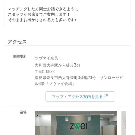
マッチングした方同士お話できるように
スタッフがお席までご案内します！
そのままお出かけされる方も多いです♪
アクセス
開催場所
ツヴァイ奈良
3
大和西大寺駅から徒歩
分
〒631-0822
奈良県奈良市西大寺栄町3番地23号 サンローゼビ
ル3階『ツヴァイ会場』
マップ・アクセス案内を見る
会場