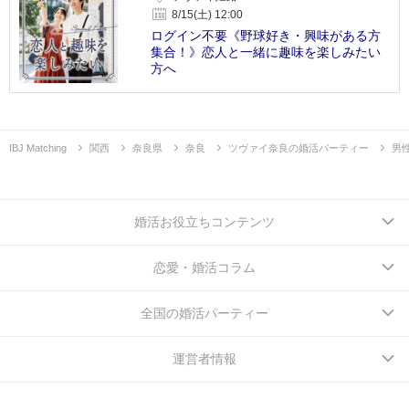
8/15(土) 12:00
ログイン不要《野球好き・興味がある方
集合！》恋人と一緒に趣味を楽しみたい
方へ
IBJ Matching
関西
奈良県
奈良
ツヴァイ奈良の婚活パーティー
男
婚活お役立ちコンテンツ
恋愛・婚活コラム
全国の婚活パーティー
運営者情報