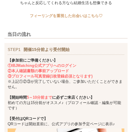
ちゃんと反応してくれる方なら結婚生活も想像できる
フィーリングを重視した出会いはこちら♡
当日の流れ
STEP1
開催15分前より受付開始
【参加前にご準備ください】
①IBJMatching公式アプリへのログイン
②本人確認書類の事前アップロード
③プロフィール写真登録(1枚登録必須となります)
※上記①②③が完了していない場合、ご参加いただくことができま
せん。
【開始時間
5～10分前まで
に必ずご来店ください】
初めての方は15分前がオススメ♪（プロフィール確認・編集が可能
です）
【受付はQRコードで】
QRコードは開始直前に、公式アプリの参加予定ページに表示♪