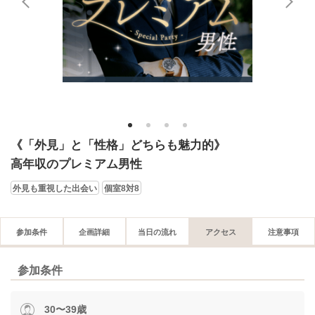
1
2
3
4
《「外見」と「性格」どちらも魅力的》
高年収のプレミアム男性
外見も重視した出会い
個室8対8
参加条件
企画詳細
当日の流れ
アクセス
注意事項
参加条件
30〜39歳