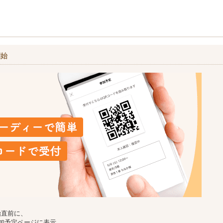
開始
始直前に、
加予定ページに表示