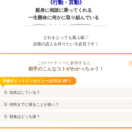
《行動・言動》
親身に相談に乗ってくれる
一生懸命に何かに取り組んでいる
……―━―…‥・・‥…―━━━―…………
どれをとっても最上級♡
自慢の恋人を作りたい方必見です！
このパーティーに参加すると…
相手のこんなコトがわかっちゃう！
共感ポイントインタビューをPICK UP！
自炊はしている？
何時までに寝ることが多い？
朝食はどっち派？