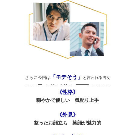
「モテそう」
さらに今回は
と言われる男女
……―━―…‥・・‥…―━━━―…………
《性格》
穏やかで優しい 気配り上手
《外見》
整ったお顔立ち 笑顔が魅力的