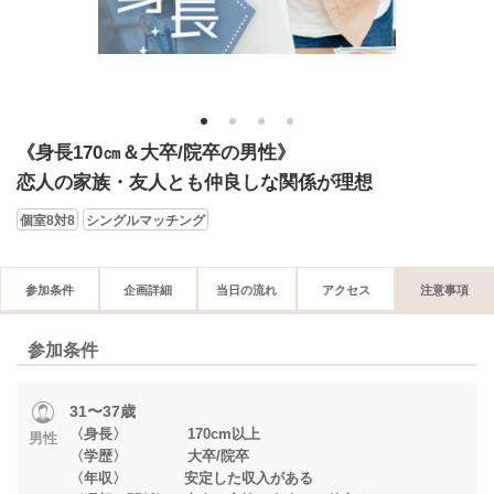
1
2
3
4
《身長170㎝＆大卒/院卒の男性》
恋人の家族・友人とも仲良しな関係が理想
個室8対8
シングルマッチング
参加条件
企画詳細
当日の流れ
アクセス
注意事項
参加条件
31〜37歳
〈身長〉 170cm以上
男性
〈学歴〉 大卒/院卒
〈年収〉 安定した収入がある