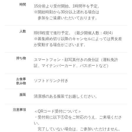
時間
15分前より受付開始。1時間半を予定。
※開始時刻から30分以上遅れる場合は
参加をご遠慮いただいております。
人数
8対8程度で進行予定。（最少開催人数：4対4）
※募集締め切り以降のキャンセルによっては男女差
が変動する場合がございます。
持ち物
スマートフォン・顔写真付きの身分証（運転免許
証、マイナンバーカード、パスポートなど）
お食事
ソフトドリンク付き
飲み物
服装
清潔感のある服装でお越しください。
注意事項
＜QRコード受付について＞
・受付前に以下①②をご対応のうえ、ご来場くださ
い。
完了していない場合は、ご参加いただけません。