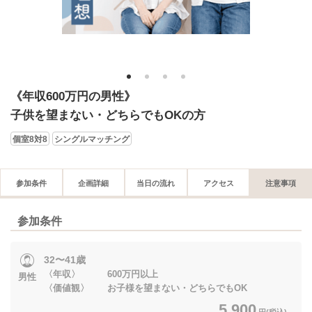
1
2
3
4
《年収600万円の男性》
子供を望まない・どちらでもOKの方
個室8対8
シングルマッチング
参加条件
企画詳細
当日の流れ
アクセス
注意事項
参加条件
32〜41歳
〈年収〉 600万円以上
男性
〈価値観〉 お子様を望まない・どちらでもOK
5,900
円(税込)