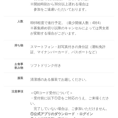
※開始時刻から30分以上遅れる場合は
参加をご遠慮いただいております。
人数
8対8程度で進行予定。（最少開催人数：4対4）
※募集締め切り以降のキャンセルによっては男女差
が変動する場合がございます。
持ち物
スマートフォン・顔写真付きの身分証（運転免許
証、マイナンバーカード、パスポートなど）
お食事
ソフトドリンク付き
飲み物
服装
清潔感のある服装でお越しください。
注意事項
＜QRコード受付について＞
・受付前に以下①②をご対応のうえ、ご来場くださ
い。
完了していない場合は、ご参加いただけません。
①公式アプリのダウンロード ・ログイン