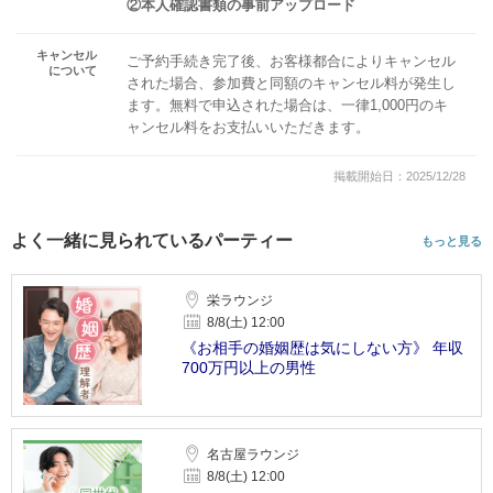
②本人確認書類の事前アップロード
キャンセル
ご予約手続き完了後、お客様都合によりキャンセル
について
された場合、参加費と同額のキャンセル料が発生し
ます。無料で申込された場合は、一律1,000円のキ
ャンセル料をお支払いいただきます。
掲載開始日：2025/12/28
よく一緒に見られているパーティー
もっと見る
栄ラウンジ
8/8(土) 12:00
《お相手の婚姻歴は気にしない方》 年収
700万円以上の男性
名古屋ラウンジ
8/8(土) 12:00