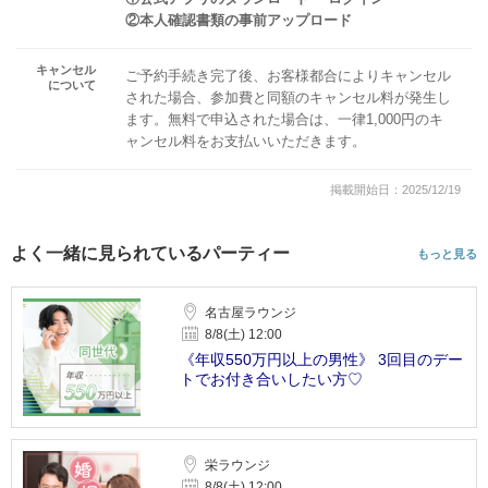
②本人確認書類の事前アップロード
キャンセル
ご予約手続き完了後、お客様都合によりキャンセル
について
された場合、参加費と同額のキャンセル料が発生し
ます。無料で申込された場合は、一律1,000円のキ
ャンセル料をお支払いいただきます。
掲載開始日：2025/12/19
よく一緒に見られているパーティー
もっと見る
名古屋ラウンジ
8/8(土) 12:00
《年収550万円以上の男性》 3回目のデー
トでお付き合いしたい方♡
栄ラウンジ
8/8(土) 12:00