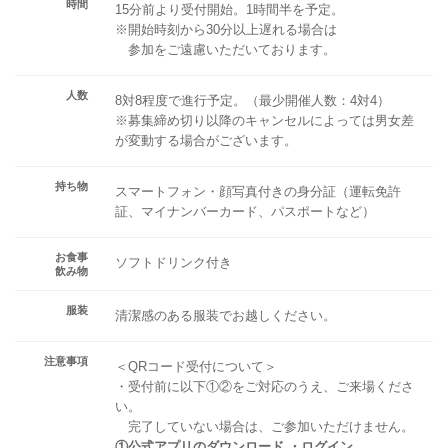
時間
15分前より受付開始。1時間半を予定。
※開始時刻から30分以上遅れる場合は
参加をご遠慮いただいております。
人数
8対8程度で進行予定。（最少開催人数：4対4）
※募集締め切り以降のキャンセルによっては男女差
が変動する場合がございます。
持ち物
スマートフォン・顔写真付きの身分証（運転免許
証、マイナンバーカード、パスポートなど）
お食事
ソフトドリンク付き
飲み物
服装
清潔感のある服装でお越しください。
注意事項
＜QRコード受付について＞
・受付前に以下①②をご対応のうえ、ご来場くださ
い。
完了していない場合は、ご参加いただけません。
①公式アプリのダウンロード ・ログイン