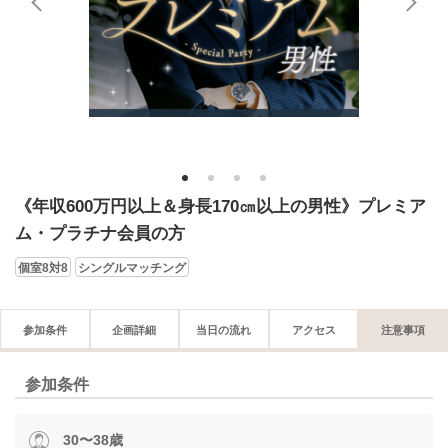
1
2
3
4
《年収600万円以上＆身長170㎝以上の男性》プレミア
ム・プラチナ会員の方
個室8対8
シングルマッチング
参加条件
企画詳細
当日の流れ
アクセス
注意事項
参加条件
30〜38歳