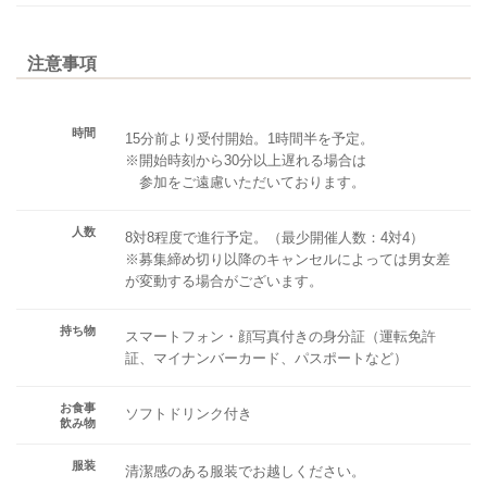
注意事項
時間
15分前より受付開始。1時間半を予定。
※開始時刻から30分以上遅れる場合は
参加をご遠慮いただいております。
人数
8対8程度で進行予定。（最少開催人数：4対4）
※募集締め切り以降のキャンセルによっては男女差
が変動する場合がございます。
持ち物
スマートフォン・顔写真付きの身分証（運転免許
証、マイナンバーカード、パスポートなど）
お食事
ソフトドリンク付き
飲み物
服装
清潔感のある服装でお越しください。