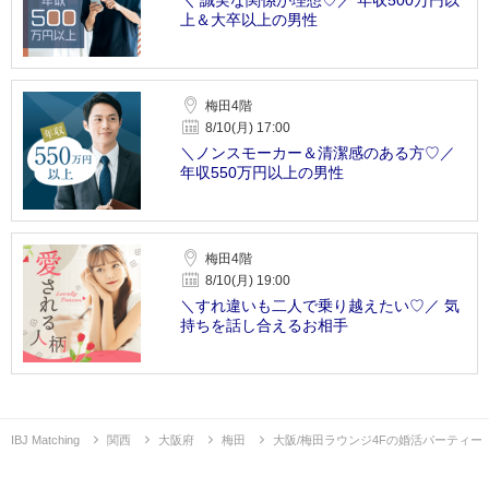
上＆大卒以上の男性
梅田4階
8/10(月) 17:00
＼ノンスモーカー＆清潔感のある方♡／
年収550万円以上の男性
梅田4階
8/10(月) 19:00
＼すれ違いも二人で乗り越えたい♡／ 気
持ちを話し合えるお相手
IBJ Matching
関西
大阪府
梅田
大阪/梅田ラウンジ4Fの婚活パーティー