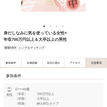
1
2
3
4
身だしなみに気を使っている女性×
年収700万円以上＆大卒以上の男性
個室8対8
シングルマッチング
参加条件
企画詳細
当日の流れ
アクセス
注意事項
参加条件
37〜48歳
〈年収〉 700万円以上
男性
〈学歴〉 大卒以上
〈性格〉 紳士的なタイプ