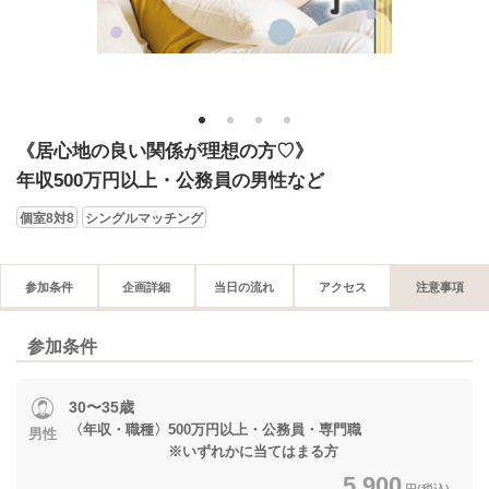
1
2
3
4
《居心地の良い関係が理想の方♡》
年収500万円以上・公務員の男性など
個室8対8
シングルマッチング
参加条件
企画詳細
当日の流れ
アクセス
注意事項
参加条件
30〜35歳
〈年収・職種〉500万円以上・公務員・専門職
男性
※いずれかに当てはまる方
5,900
円(税込)