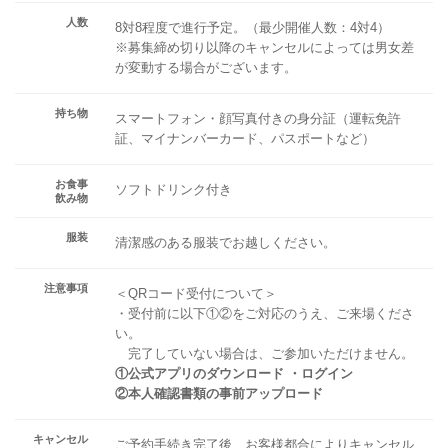
人数
8対8程度で進行予定。（最少開催人数：4対4）
※募集締め切り以降のキャンセルによっては男女差
が変動する場合がございます。
持ち物
スマートフォン・顔写真付きの身分証（運転免許
証、マイナンバーカード、パスポートなど）
お食事
ソフトドリンク付き
飲み物
服装
清潔感のある服装でお越しください。
注意事項
＜QRコード受付について＞
・受付前に以下①②をご対応のうえ、ご来場くださ
い。
完了していない場合は、ご参加いただけません。
①公式アプリのダウンロード ・ログイン
②本人確認書類の事前アップロード
キャンセル
ご予約手続き完了後、お客様都合によりキャンセル