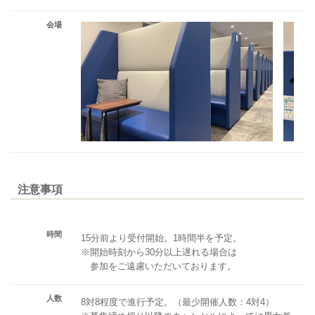
会場
注意事項
時間
15分前より受付開始。1時間半を予定。
※開始時刻から30分以上遅れる場合は
参加をご遠慮いただいております。
人数
8対8程度で進行予定。（最少開催人数：4対4）