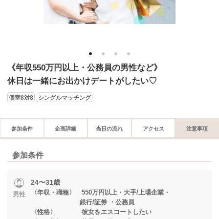
1
2
3
4
《年収550万円以上・公務員の男性など》
休日は一緒にお出かけデートがしたい♡
個室8対8
シングルマッチング
参加条件
企画詳細
当日の流れ
アクセス
注意事項
参加条件
24〜31歳
〈年収・職種〉 550万円以上・大手/上場企業・
男性
銀行/証券 ・公務員
〈性格〉 彼女をエスコートしたい