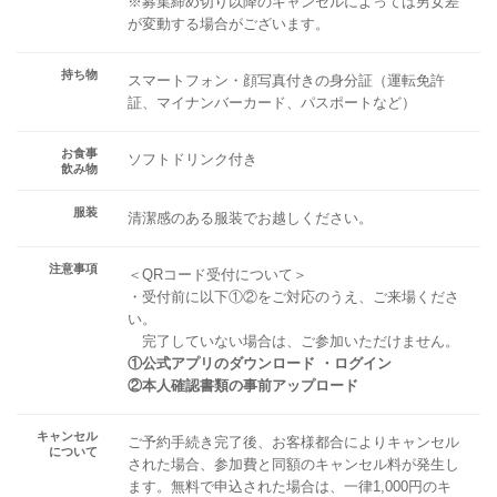
※募集締め切り以降のキャンセルによっては男女差
が変動する場合がございます。
持ち物
スマートフォン・顔写真付きの身分証（運転免許
証、マイナンバーカード、パスポートなど）
お食事
ソフトドリンク付き
飲み物
服装
清潔感のある服装でお越しください。
注意事項
＜QRコード受付について＞
・受付前に以下①②をご対応のうえ、ご来場くださ
い。
完了していない場合は、ご参加いただけません。
①公式アプリのダウンロード ・ログイン
②本人確認書類の事前アップロード
キャンセル
ご予約手続き完了後、お客様都合によりキャンセル
について
された場合、参加費と同額のキャンセル料が発生し
ます。無料で申込された場合は、一律1,000円のキ