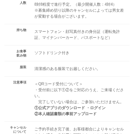
人数
8対8程度で進行予定。（最少開催人数：4対4）
※募集締め切り以降のキャンセルによっては男女差
が変動する場合がございます。
持ち物
スマートフォン・顔写真付きの身分証（運転免許
証、マイナンバーカード、パスポートなど）
お食事
ソフトドリンク付き
飲み物
服装
清潔感のある服装でお越しください。
注意事項
＜QRコード受付について＞
・受付前に以下①②をご対応のうえ、ご来場くださ
い。
完了していない場合は、ご参加いただけません。
①公式アプリのダウンロード ・ログイン
②本人確認書類の事前アップロード
キャンセル
ご予約手続き完了後、お客様都合によりキャンセル
について