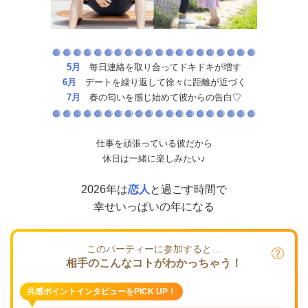
5月
毎日連絡を取り合ってドキドキが増す
6月
デートを繰り返して徐々に距離が近づく
7月
春の匂いを感じ始めて彼からの告白♡
仕事を頑張っている彼だから
休日は一緒に楽しみたい♪
2026年は
恋人
と過ごす時間で
幸せいっぱいの年になる
このパーティーに参加すると…
相手のこんなコトがわかっちゃう！
共感ポイントインタビューをPICK UP！