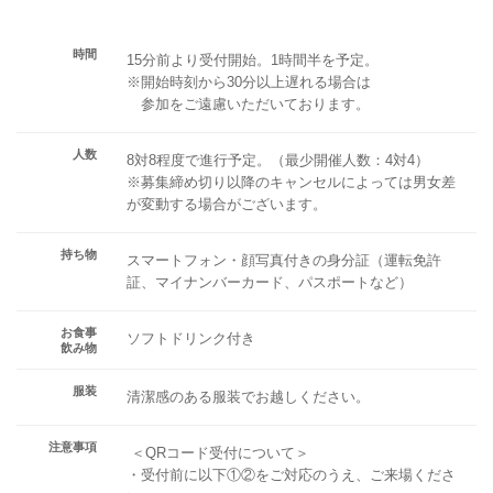
時間
15分前より受付開始。1時間半を予定。
※開始時刻から30分以上遅れる場合は
参加をご遠慮いただいております。
人数
8対8程度で進行予定。（最少開催人数：4対4）
※募集締め切り以降のキャンセルによっては男女差
が変動する場合がございます。
持ち物
スマートフォン・顔写真付きの身分証（運転免許
証、マイナンバーカード、パスポートなど）
お食事
ソフトドリンク付き
飲み物
服装
清潔感のある服装でお越しください。
注意事項
＜QRコード受付について＞
・受付前に以下①②をご対応のうえ、ご来場くださ