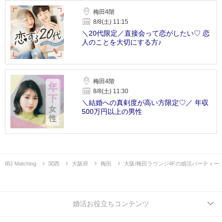
梅田4階
8/8(土) 11:15
＼20代限定／直接会って恋がしたい♡ 恋
人のことを大切にする方♪
梅田4階
8/8(土) 11:30
＼結婚への真剣度が高い方限定♡／ 年収
500万円以上の男性
IBJ Matching
関西
大阪府
梅田
大阪/梅田ラウンジ4Fの婚活パーティー
婚活お役立ちコンテンツ