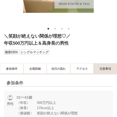
1
2
3
4
＼笑顔が絶えない関係が理想♡／
年収500万円以上＆高身長の男性
個室8対8
シングルマッチング
参加条件
企画詳細
当日の流れ
アクセス
注意事項
参加条件
32〜43歳
〈年収〉 500万円以上
男性
〈身長〉 170cm以上
〈価値観〉 笑顔が絶えない関係が理想