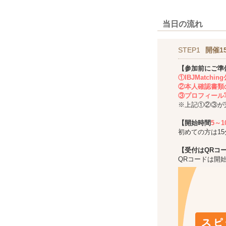
当日の流れ
STEP1
開催1
【参加前にご準
①IBJMatch
②本人確認書類
③プロフィール
※上記①②③が
【開始時間
5～
初めての方は1
【受付はQRコ
QRコードは開