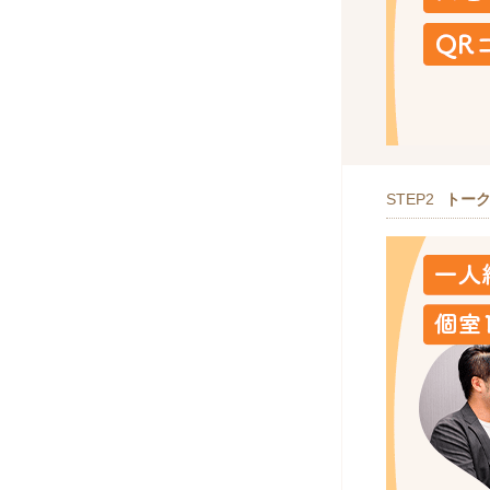
STEP2
トー