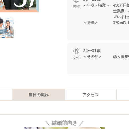
＜年収・職業＞ 450万円
男性
士業職・公
※いずれかに当
＜身長＞ 170㎝以
24〜31歳
＜その他＞ 恋人募集
女性
当日の流れ
アクセス
＼ 結婚前向き ／