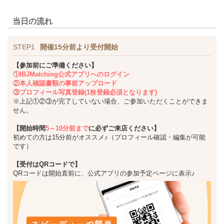
当日の流れ
STEP1
開催15分前より受付開始
【参加前にご準備ください】
①IBJMatching公式アプリへのログイン
②本人確認書類の事前アップロード
③プロフィール写真登録(1枚登録必須となります)
※上記①②③が完了していない場合、ご参加いただくことができま
せん。
【開始時間
5～10分前まで
に必ずご来店ください】
初めての方は15分前がオススメ♪（プロフィール確認・編集が可能
です）
【受付はQRコードで】
QRコードは開始直前に、公式アプリの参加予定ページに表示♪