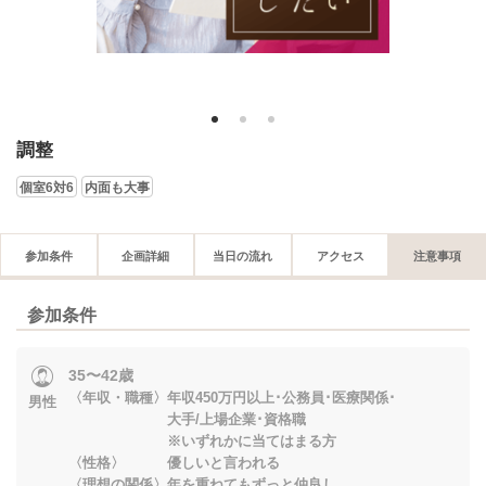
1
2
3
調整
個室6対6
内面も大事
参加条件
企画詳細
当日の流れ
アクセス
注意事項
参加条件
35〜42歳
〈年収・職種〉年収450万円以上･公務員･医療関係･
男性
大手/上場企業･資格職
※いずれかに当てはまる方
〈性格〉 優しいと言われる
〈理想の関係〉年を重ねてもずっと仲良し