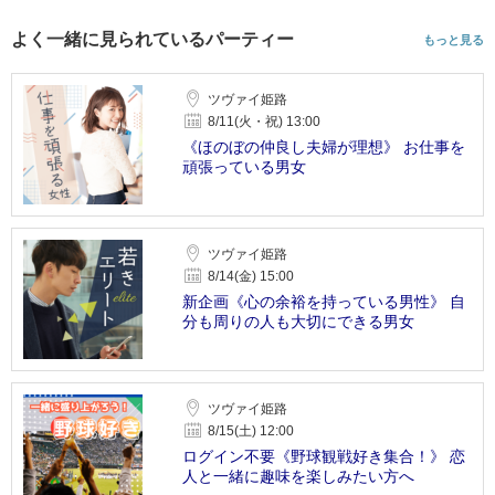
よく一緒に見られているパーティー
もっと見る
ツヴァイ姫路
8/11(火・祝) 13:00
《ほのぼの仲良し夫婦が理想》 お仕事を
頑張っている男女
ツヴァイ姫路
8/14(金) 15:00
新企画《心の余裕を持っている男性》 自
分も周りの人も大切にできる男女
ツヴァイ姫路
8/15(土) 12:00
ログイン不要《野球観戦好き集合！》 恋
人と一緒に趣味を楽しみたい方へ