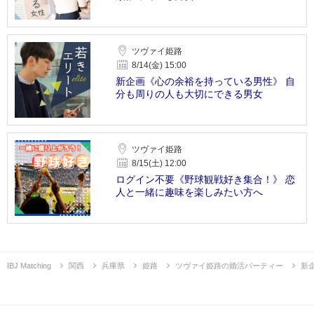
ツヴァイ姫路
8/14(金) 15:00
新企画《心の余裕を持っている男性》 自
分も周りの人も大切にできる男女
ツヴァイ姫路
8/15(土) 12:00
ログイン不要《野球観戦好き集合！》 恋
人と一緒に趣味を楽しみたい方へ
IBJ Matching
関西
兵庫県
姫路
ツヴァイ姫路の婚活パーティー
新