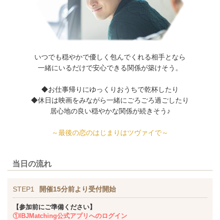
いつでも穏やかで優しく包んでくれる相手となら
一緒にいるだけで安心できる関係が築けそう。
◆お仕事帰りにゆっくりおうちで乾杯したり
◆休日は映画をみながら一緒にごろごろ過ごしたり
居心地の良い穏やかな関係が続きそう♪
～最後の恋のはじまりはツヴァイで～
当日の流れ
STEP1
開催15分前より受付開始
【参加前にご準備ください】
①IBJMatching公式アプリへのログイン