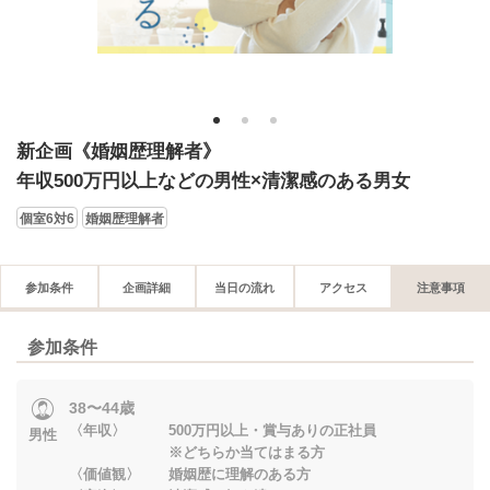
1
2
3
新企画《婚姻歴理解者》
年収500万円以上などの男性×清潔感のある男女
個室6対6
婚姻歴理解者
参加条件
企画詳細
当日の流れ
アクセス
注意事項
参加条件
38〜44歳
〈年収〉 500万円以上・賞与ありの正社員
男性
※どちらか当てはまる方
〈価値観〉 婚姻歴に理解のある方