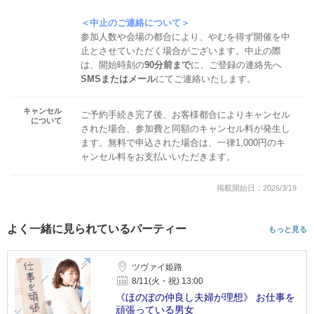
＜中止のご連絡について＞
参加人数や会場の都合により、やむを得ず開催を中
止とさせていただく場合がございます。中止の際
は、開始時刻の
90分前まで
に、ご登録の連絡先へ
SMSまたはメール
にてご連絡いたします。
キャンセル
ご予約手続き完了後、お客様都合によりキャンセル
について
された場合、参加費と同額のキャンセル料が発生し
ます。無料で申込された場合は、一律1,000円のキ
ャンセル料をお支払いいただきます。
掲載開始日：2026/3/19
よく一緒に見られているパーティー
もっと見る
ツヴァイ姫路
8/11(火・祝) 13:00
《ほのぼの仲良し夫婦が理想》 お仕事を
頑張っている男女