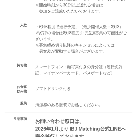
※開始時刻から30分以上遅れる場合は
参加をご遠慮いただいております。
人数
・6対6程度で進行予定。（最少開催人数：3対3）
※好評の場合は8対8程度まで追加募集の可能性がご
ざいます。
※募集締め切り以降のキャンセルによっては
男女差が変動する場合がございます。
持ち物
スマートフォン・顔写真付きの身分証（運転免許
証、マイナンバーカード、パスポートなど）
お食事
ソフトドリンク付き
飲み物
服装
清潔感のある服装でお越しください。
注意事項
お問い合わせ窓口は、
2026年1月より IBJ Matching公式LINEへ
完全移行しております。