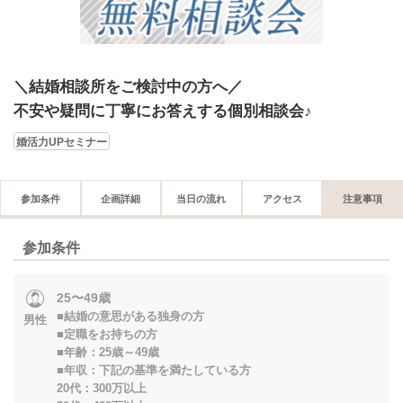
＼結婚相談所をご検討中の方へ／
不安や疑問に丁寧にお答えする個別相談会♪
婚活力UPセミナー
参加条件
企画詳細
当日の流れ
アクセス
注意事項
参加条件
25〜49歳
■結婚の意思がある独身の方
男性
■定職をお持ちの方
■年齢：25歳～49歳
■年収：下記の基準を満たしている方
20代：300万以上