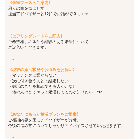
《個室ブースへご案内》
周りの目を気にせず
担当アドバイザーと1対1でお話ができます✨
↓
《ヒアリングシートをご記入》
ご希望相手の条件や経験のある婚活について
ご記入いただきます。
↓
《現在の婚活状況やお悩みをお伺い》
・マッチングに繋がらない
・次に付き合う人とは結婚したい
・婚活のことを相談できる人がいない
・他の人はどうやって婚活してるのか知りたい etc...
↓
《あなたに合った婚活プランをご提案》
ご相談内容を元にアドバイザーが分析、
今後の進め方についてしっかりアドバイスさせていただきます。
↓