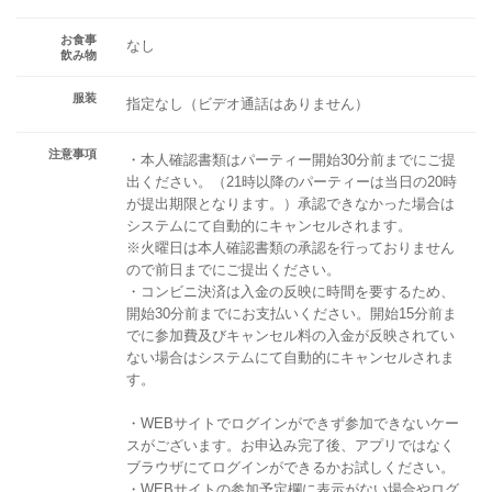
お食事
なし
飲み物
服装
指定なし（ビデオ通話はありません）
注意事項
・本人確認書類はパーティー開始30分前までにご提
出ください。（21時以降のパーティーは当日の20時
が提出期限となります。）承認できなかった場合は
システムにて自動的にキャンセルされます。
※火曜日は本人確認書類の承認を行っておりません
ので前日までにご提出ください。
・コンビニ決済は入金の反映に時間を要するため、
開始30分前までにお支払いください。開始15分前ま
でに参加費及びキャンセル料の入金が反映されてい
ない場合はシステムにて自動的にキャンセルされま
す。
・WEBサイトでログインができず参加できないケー
スがございます。お申込み完了後、アプリではなく
ブラウザにてログインができるかお試しください。
・WEBサイトの参加予定欄に表示がない場合やログ