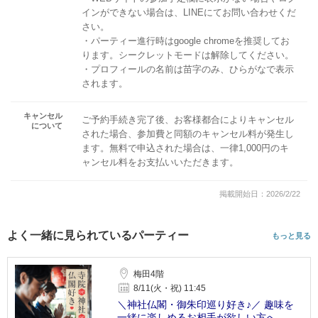
インができない場合は、LINEにてお問い合わせくだ
さい。
・パーティー進行時はgoogle chromeを推奨してお
ります。シークレットモードは解除してください。
・プロフィールの名前は苗字のみ、ひらがなで表示
されます。
キャンセル
ご予約手続き完了後、お客様都合によりキャンセル
について
された場合、参加費と同額のキャンセル料が発生し
ます。無料で申込された場合は、一律1,000円のキ
ャンセル料をお支払いいただきます。
掲載開始日：2026/2/22
よく一緒に見られているパーティー
もっと見る
梅田4階
8/11(火・祝) 11:45
＼神社仏閣・御朱印巡り好き♪／ 趣味を
一緒に楽しめるお相手が欲しい方へ