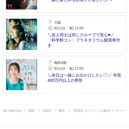
大阪
8/11(火・祝) 12:00
＼友人同士は同じグループで安心♥／
〈科学館コン〉プラネタリウム観賞券付
き
梅田4階
8/11(火・祝) 12:00
＼休日は一緒にお出かけしたい♡／ 年収
400万円以上の男性
IBJ Matching
関西
大阪府
梅田
【関西】オンラインの婚活パーティー