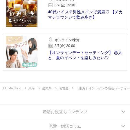
8/7(金) 19:30
40代ハイステ男性メインで満席♡ 【チカ
マチラウンジで飲み歩き】
オンライン/東海
8/7(金) 20:00
【オンラインデートセッティング】 恋人
と、夏のイベントを楽しみたい♡
IBJ Matching
東海
愛知県
名古屋
【東海】オンラインの婚活パーティー
婚活お役立ちコンテンツ
恋愛・婚活コラム