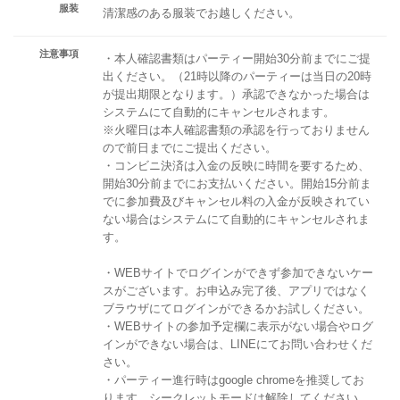
服装
清潔感のある服装でお越しください。
注意事項
・本人確認書類はパーティー開始30分前までにご提
出ください。（21時以降のパーティーは当日の20時
が提出期限となります。）承認できなかった場合は
システムにて自動的にキャンセルされます。
※火曜日は本人確認書類の承認を行っておりません
ので前日までにご提出ください。
・コンビニ決済は入金の反映に時間を要するため、
開始30分前までにお支払いください。開始15分前ま
でに参加費及びキャンセル料の入金が反映されてい
ない場合はシステムにて自動的にキャンセルされま
す。
・WEBサイトでログインができず参加できないケー
スがございます。お申込み完了後、アプリではなく
ブラウザにてログインができるかお試しください。
・WEBサイトの参加予定欄に表示がない場合やログ
インができない場合は、LINEにてお問い合わせくだ
さい。
・パーティー進行時はgoogle chromeを推奨してお
ります。シークレットモードは解除してください。