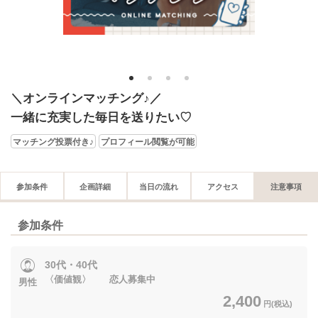
1
2
3
4
＼オンラインマッチング♪／
一緒に充実した毎日を送りたい♡
マッチング投票付き♪
プロフィール閲覧が可能
参加条件
企画詳細
当日の流れ
アクセス
注意事項
参加条件
30代・40代
〈価値観〉 恋人募集中
男性
2,400
円(税込)