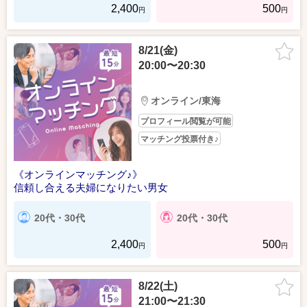
2,400
500
円
円
8/21(金)
20:00〜20:30
オンライン/東海
プロフィール閲覧が可能
マッチング投票付き♪
《オンラインマッチング♪》
信頼し合える夫婦になりたい男女
20代・30代
20代・30代
2,400
500
円
円
8/22(土)
21:00〜21:30