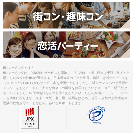
IBJマッチングとは？
IBJマッチングは、2006年にサービスを開始し、2012年に上場（現在は東証プライム市
場）した株式会社IBJが運営する、日本最大級の「自社直営」婚活・恋活サービスです
（※PARTY☆PARTYからサービス名を変更いたしました）。独自のノウハウと最新の
トレンドをもとに、安心・安全な出会いの環境をお届けしています。今日・明日行け
るイベントから、年代や趣味などの条件であなたにぴったりの婚活パーティー・街コ
ンを簡単に探せます。東京、大阪、名古屋、福岡をはじめ、全国56店舗の直営店舗や
近隣の飲食店等で、あなたの出会いをサポートします。