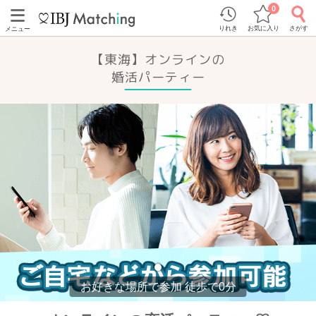
0
りれき
お気に入り
さがす
メニュー
【東海】オンラインの
婚活パーティー
お好きな場所で参加 徒歩で0分