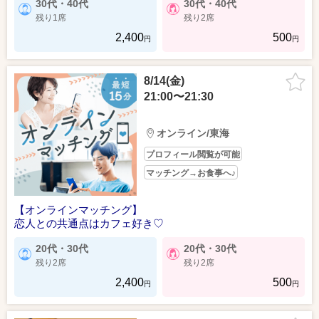
30代・40代
30代・40代
残り1席
残り2席
2,400
500
円
円
8/14(金)
21:00〜21:30
オンライン/東海
プロフィール閲覧が可能
マッチング→お食事へ♪
【オンラインマッチング】
恋人との共通点はカフェ好き♡
20代・30代
20代・30代
残り2席
残り2席
2,400
500
円
円