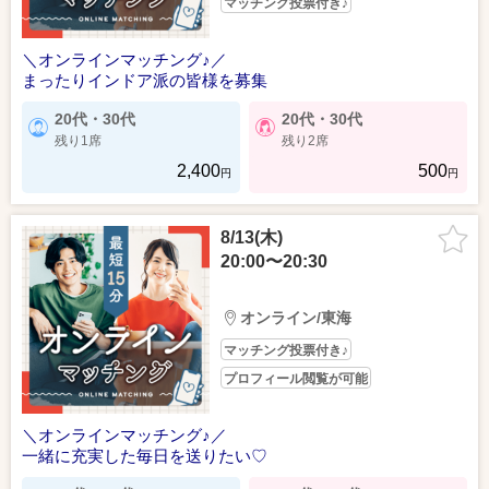
マッチング投票付き♪
＼オンラインマッチング♪／
まったりインドア派の皆様を募集
20代・30代
20代・30代
残り1席
残り2席
2,400
500
円
円
8/13(木)
20:00〜20:30
オンライン/東海
マッチング投票付き♪
プロフィール閲覧が可能
＼オンラインマッチング♪／
一緒に充実した毎日を送りたい♡