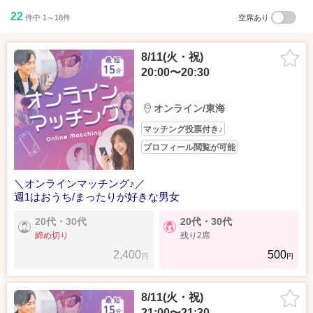
22
件中 1～18件
空席あり
8/11(火・祝)
20:00〜20:30
オンライン/東海
マッチング投票付き♪
プロフィール閲覧が可能
＼オンラインマッチング♪／
週1はおうち/まったりが好きな男女
20代・30代
20代・30代
締め切り
残り2席
2,400
500
円
円
8/11(火・祝)
21:00〜21:30