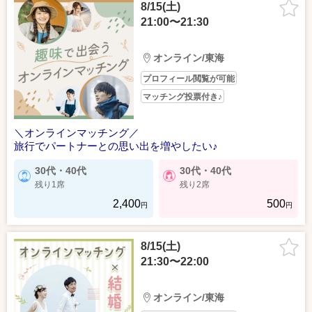
8/15(土)
21:00〜21:30
オンライン/東海
プロフィール閲覧が可能
マッチング投票付き♪
＼オンラインマッチング／
旅行でパートナーとの思い出を増やしたい♪
30代・40代
30代・40代
残り1席
残り2席
2,400
500
円
円
8/15(土)
21:30〜22:00
オンライン/東海