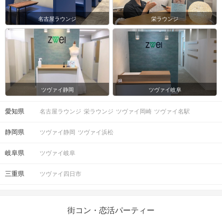
名古屋ラウンジ
栄ラウンジ
ツヴァイ静岡
ツヴァイ岐阜
愛知県
名古屋ラウンジ
栄ラウンジ
ツヴァイ岡崎
ツヴァイ名駅
静岡県
ツヴァイ静岡
ツヴァイ浜松
岐阜県
ツヴァイ岐阜
三重県
ツヴァイ四日市
街コン・恋活パーティー