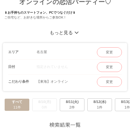
オンラインの恋活パーティー♡
📱お手持ちのスマートフォン、PCでつなぐだけ📱
ご自宅など、お好きな場所からご参加OK！
もっと見る
名古屋
エリア
変更
指定されていません
日付
変更
【東海】オンライン
こだわり条件
変更
すべて
8/10(月)
8/11(火)
8/12(水)
8/13(
11件
0件
2件
1件
1件
検索結果一覧