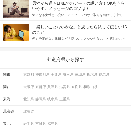
てアプローチできるかにも左右されます。 これから恋人作りを本
男性から送るLINEでのデートの誘い方！OKをもら
格的に始めようとしている方は、女性が異性を求めて出すサイン
いやすいメッセージのコツは？
をしっかりと理解し、正しい行動に移せるかどうかが重要。 この
気になる女性と出会い、メッセージのやり取りを続けてく中で
記事では、女性が話しかけて欲しい時に出すサインとその心理を
「この人いいな」と感じたら、次はデートに誘いたくなるもの。
詳しく解説した後、婚活イベントで実際にサインを受け取った場
しかし、中には「どう誘ったらいいの？」とお困りの男性もいら
合にどのような行動に繋げるべきかをご紹介していきます。
「楽しいことないかな」と思ったら試してほしい16
っしゃるのではないでしょうか。 そこで今回は、男性から女性へ
のこと
送るLINEでのデートの誘い方のコツをご紹介します。例文も混じ
何も予定がない休日など「楽しいことないかな…」と感じたこと
えながら解説するので、ぜひ参考にしてください。
がある人もいるのでは？ 日常が退屈に感じるなら、いますぐ楽し
いことを始めましょう！ いますぐ楽しい気分になれる対処法か
ら、恋愛・自分磨き・趣味などジャンル別の楽しいことまで、16
の楽しいことアイデアを集めました♪ いままさに楽しいことを探し
都道府県から探す
ている方は必見です。
関東
東京都
神奈川県
千葉県
埼玉県
茨城県
栃木県
群馬県
関西
大阪府
京都府
兵庫県
滋賀県
奈良県
和歌山県
東海
愛知県
静岡県
岐阜県
三重県
北海道
北海道
東北
岩手県
宮城県
福島県