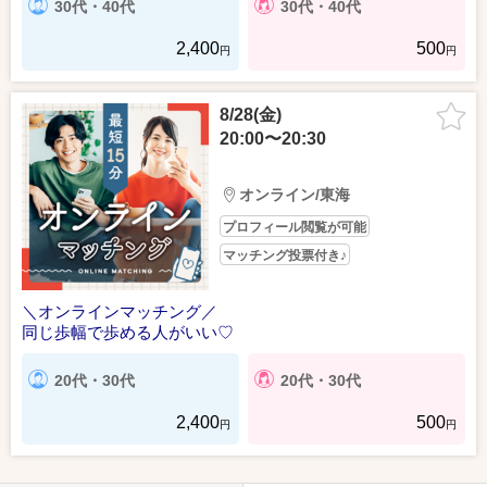
30代・40代
30代・40代
2,400
500
円
円
8/28(金)
20:00〜20:30
オンライン/東海
プロフィール閲覧が可能
マッチング投票付き♪
＼オンラインマッチング／
同じ歩幅で歩める人がいい♡
20代・30代
20代・30代
2,400
500
円
円