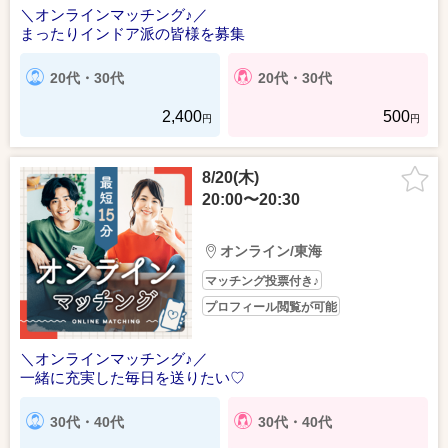
＼オンラインマッチング♪／
まったりインドア派の皆様を募集
20代・30代
20代・30代
2,400
500
円
円
8/20(木)
20:00〜20:30
オンライン/東海
マッチング投票付き♪
プロフィール閲覧が可能
＼オンラインマッチング♪／
一緒に充実した毎日を送りたい♡
30代・40代
30代・40代