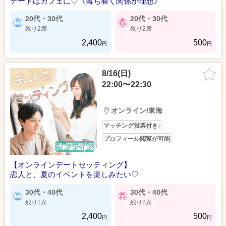
デートはカフェに♡《落ち着く関係が理想》
20代・30代
20代・30代
残り2席
残り2席
2,400
500
円
円
8/16(日)
22:00〜22:30
オンライン/東海
マッチング投票付き♪
プロフィール閲覧が可能
【オンラインデートセッティング】
恋人と、夏のイベントを楽しみたい♡
30代・40代
30代・40代
残り1席
残り2席
2,400
500
円
円