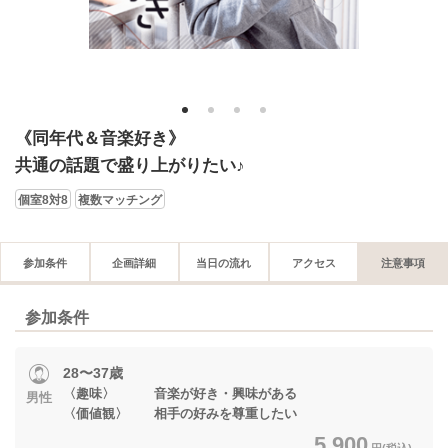
1
2
3
4
《同年代＆音楽好き》
共通の話題で盛り上がりたい♪
個室8対8
複数マッチング
参加条件
企画詳細
当日の流れ
アクセス
注意事項
参加条件
28〜37歳
〈趣味〉 音楽が好き・興味がある
男性
〈価値観〉 相手の好みを尊重したい
5,900
円(税込)