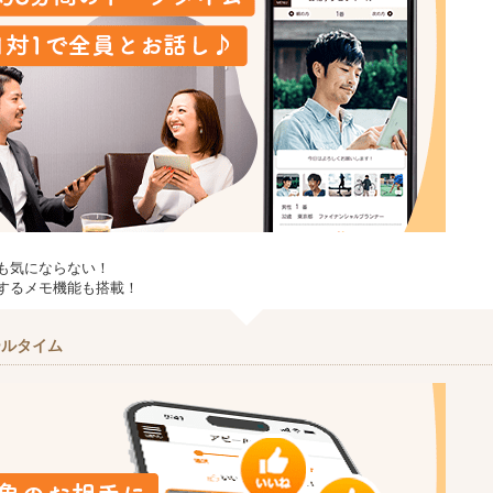
も気にならない！
するメモ機能も搭載！
ールタイム