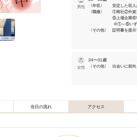
〈年収〉 安定した収入
男性
〈職種〉 ①商社②外資系
⑤上場企業⑥S
※①～⑥いずれか
〈その他〉 証明書を提示
24〜31歳
〈その他〉 出会いに前向
女性
当日の流れ
アクセス