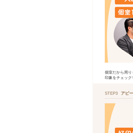
個室だから周り
印象をチェック
STEP3
アピ