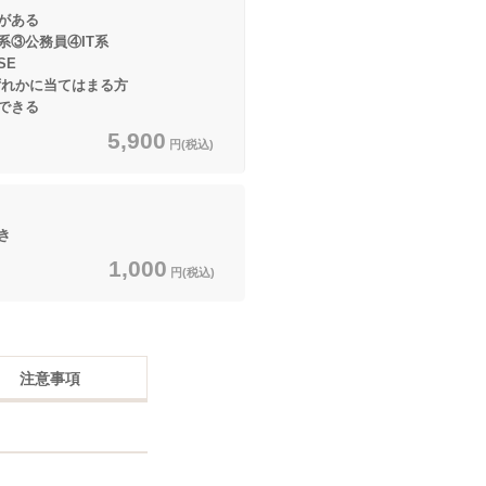
がある
③公務員④IT系
E
に当てはまる方
できる
5,900
円(税込)
き
1,000
円(税込)
注意事項