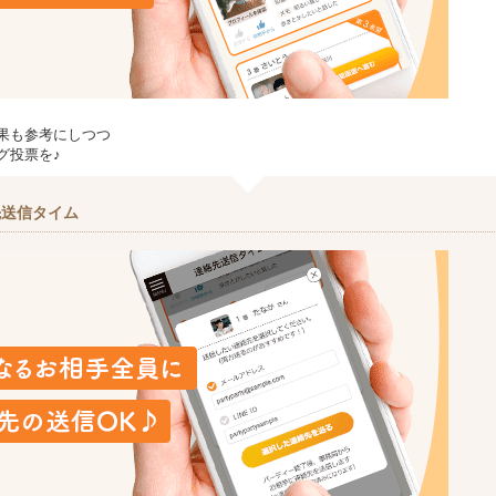
果も参考にしつつ
グ投票を♪
先送信タイム