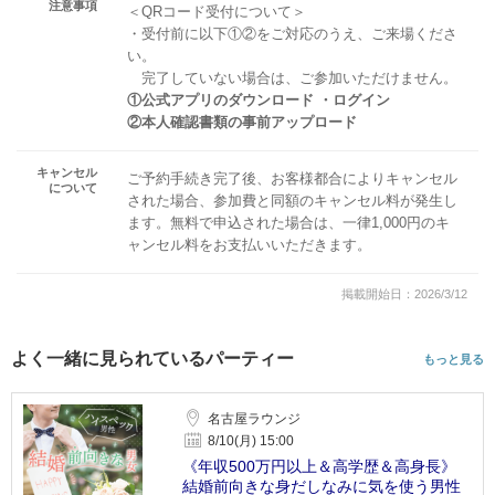
注意事項
＜QRコード受付について＞
・受付前に以下①②をご対応のうえ、ご来場くださ
い。
完了していない場合は、ご参加いただけません。
①公式アプリのダウンロード ・ログイン
②本人確認書類の事前アップロード
キャンセル
ご予約手続き完了後、お客様都合によりキャンセル
について
された場合、参加費と同額のキャンセル料が発生し
ます。無料で申込された場合は、一律1,000円のキ
ャンセル料をお支払いいただきます。
掲載開始日：2026/3/12
よく一緒に見られているパーティー
もっと見る
名古屋ラウンジ
8/10(月) 15:00
《年収500万円以上＆高学歴＆高身長》
結婚前向きな身だしなみに気を使う男性