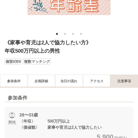
1
2
3
4
《家事や育児は2人で協力したい方》
年収500万円以上の男性
個室8対8
複数マッチング
参加条件
企画詳細
当日の流れ
アクセス
注意事項
参加条件
28〜33歳
〈年収〉 500万円以上
男性
〈価値観〉 家事や育児は2人で協力したい
5,900
円(税込)