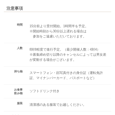
注意事項
時間
15分前より受付開始。1時間半を予定。
※開始時刻から30分以上遅れる場合は
参加をご遠慮いただいております。
人数
8対8程度で進行予定。（最少開催人数：4対4）
※募集締め切り以降のキャンセルによっては男女差
が変動する場合がございます。
持ち物
スマートフォン・顔写真付きの身分証（運転免許
証、マイナンバーカード、パスポートなど）
お食事
ソフトドリンク付き
飲み物
服装
清潔感のある服装でお越しください。