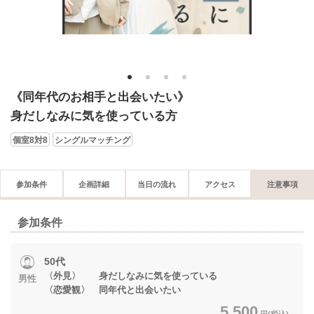
1
2
3
4
《同年代のお相手と出会いたい》
身だしなみに気を使っている方
個室8対8
シングルマッチング
参加条件
企画詳細
当日の流れ
アクセス
注意事項
参加条件
50代
〈外見〉 身だしなみに気を使っている
男性
〈恋愛観〉 同年代と出会いたい
5,500
円(税込)