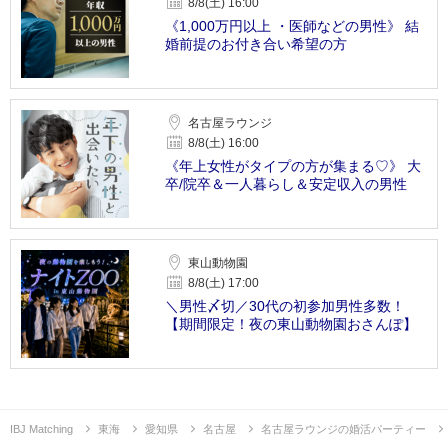
8/8(土) 16:00
《1,000万円以上 ・医師などの男性》 結
婚前提のお付き合い希望の方
名古屋ラウンジ
8/8(土) 16:00
《年上女性がタイプの方が集まる♡》 大
卒/院卒＆一人暮らし＆安定収入の男性
東山動物園
8/8(土) 17:00
＼男性〆切／30代の初参加男性多数！
【期間限定！夜の東山動物園おさんぽ】
IBJ Matching
東海
愛知県
名古屋
名古屋ラウンジの婚活パーティー