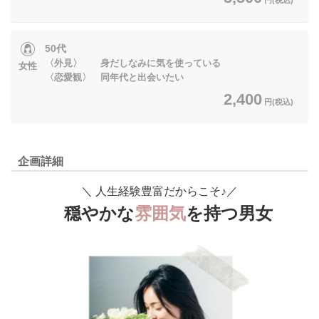
50代
〈外見〉 身だしなみに気を使っている
女性
〈恋愛観〉 同年代と出会いたい
2,400
円(税込)
企画詳細
＼
人生経験豊富だからこそ♪
／
穏やかな
雰囲気
を持つ男女