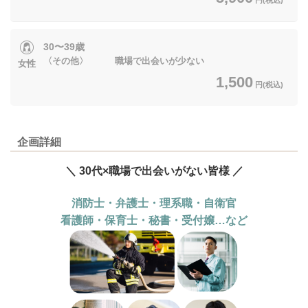
30〜39歳
〈その他〉 職場で出会いが少ない
女性
1,500
円(税込)
企画詳細
＼ 30代×職場で出会いがない皆様 ／
消防士・弁護士・理系職・自衛官
看護師・保育士・秘書・受付嬢…など