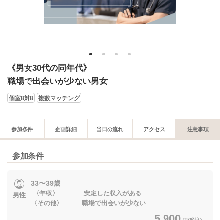
1
2
3
4
《男女30代の同年代》
職場で出会いが少ない男女
個室8対8
複数マッチング
参加条件
企画詳細
当日の流れ
アクセス
注意事項
参加条件
33〜39歳
〈年収〉 安定した収入がある
男性
〈その他〉 職場で出会いが少ない
5,900
円(税込)