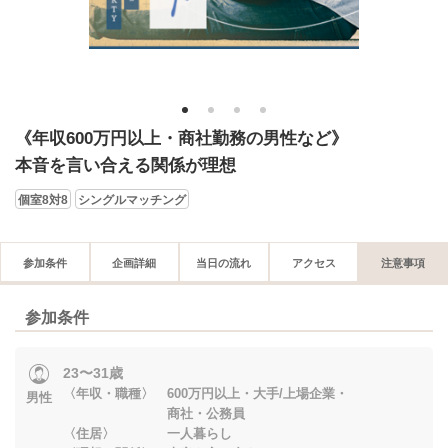
1
2
3
4
《年収600万円以上・商社勤務の男性など》
本音を言い合える関係が理想
個室8対8
シングルマッチング
参加条件
企画詳細
当日の流れ
アクセス
注意事項
参加条件
23〜31歳
〈年収・職種〉 600万円以上・大手/上場企業・
男性
商社・公務員
〈住居〉 一人暮らし