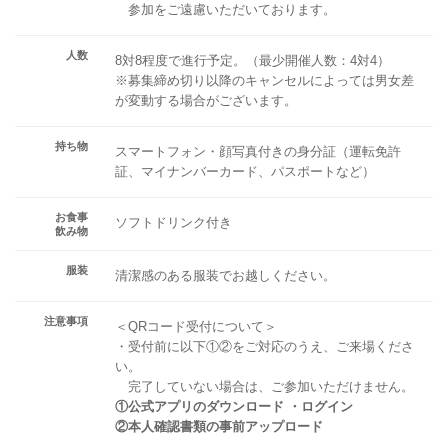
参加をご遠慮いただいております。
人数
8対8程度で進行予定。（最少開催人数：4対4）
※募集締め切り以降のキャンセルによっては男女差
が変動する場合がございます。
持ち物
スマートフォン・顔写真付きの身分証（運転免許
証、マイナンバーカード、パスポートなど）
お食事
ソフトドリンク付き
飲み物
服装
清潔感のある服装でお越しください。
注意事項
＜QRコード受付について＞
・受付前に以下①②をご対応のうえ、ご来場くださ
い。
完了していない場合は、ご参加いただけません。
①公式アプリのダウンロード ・ログイン
②本人確認書類の事前アップロード