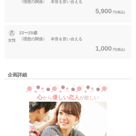
〈理想の関係〉 本音を言い合える
5,900
円(税込)
23〜29歳
〈理想の関係〉 本音を言い合える
女性
1,000
円(税込)
企画詳細
心
優しい恋人
から
が欲しい