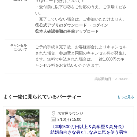
＜QRコード受付について＞
・受付前に以下①②をご対応のうえ、ご来場くださ
い。
完了していない場合は、ご参加いただけません。
①公式アプリのダウンロード ・ログイン
②本人確認書類の事前アップロード
キャンセル
ご予約手続き完了後、お客様都合によりキャンセル
について
された場合、参加費と同額のキャンセル料が発生し
ます。無料で申込された場合は、一律1,000円のキ
ャンセル料をお支払いいただきます。
掲載開始日：2026/3/19
よく一緒に見られているパーティー
もっと見る
名古屋ラウンジ
8/10(月) 15:00
《年収500万円以上＆高学歴＆高身長》
結婚前向きな身だしなみに気を使う男性