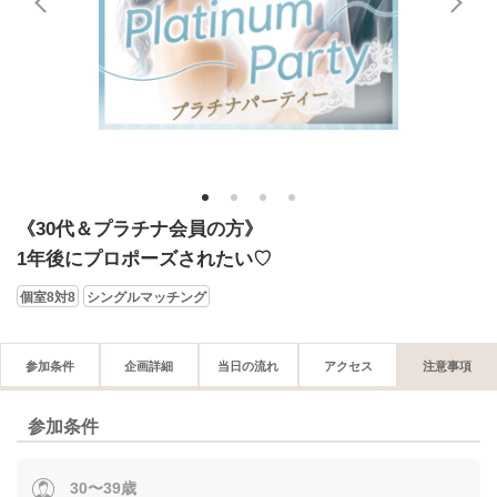
1
2
3
4
《30代＆プラチナ会員の方》
1年後にプロポーズされたい♡
個室8対8
シングルマッチング
参加条件
企画詳細
当日の流れ
アクセス
注意事項
参加条件
30〜39歳