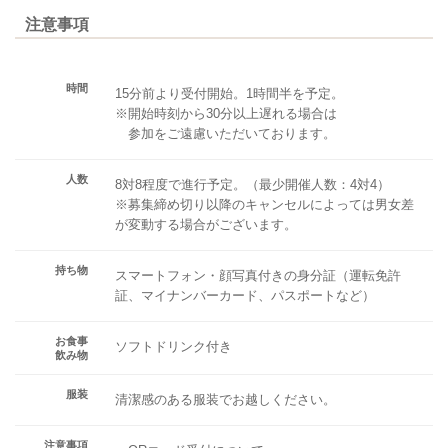
注意事項
時間
15分前より受付開始。1時間半を予定。
※開始時刻から30分以上遅れる場合は
参加をご遠慮いただいております。
人数
8対8程度で進行予定。（最少開催人数：4対4）
※募集締め切り以降のキャンセルによっては男女差
が変動する場合がございます。
持ち物
スマートフォン・顔写真付きの身分証（運転免許
証、マイナンバーカード、パスポートなど）
お食事
ソフトドリンク付き
飲み物
服装
清潔感のある服装でお越しください。
注意事項