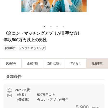
1
2
3
4
《合コン・マッチングアプリが苦手な方》
年収500万円以上の男性
個室8対8
シングルマッチング
参加条件
企画詳細
当日の流れ
アクセス
注意事項
参加条件
26〜35歳
〈年収〉 500万円以上
男性
〈価値観〉 合コン・アプリが苦手
5,900
円(税込)