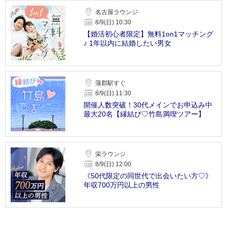
名古屋ラウンジ
8/9(日) 10:30
【婚活初心者限定】無料1on1マッチング
♪ 1年以内に結婚したい男女
蒲郡駅すぐ
8/9(日) 11:30
開催人数突破！30代メインでお申込み中
最大20名【縁結び♡竹島満喫ツアー】
栄ラウンジ
8/9(日) 12:00
《50代限定の同世代で出会いたい方♡》
年収700万円以上の男性