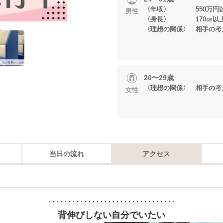
〈年収〉 550万円
男性
〈身長〉 170㎝以
〈理想の関係〉 相手の考
20〜29歳
〈理想の関係〉 相手の考
女性
当日の流れ
アクセス
‥‥‥‥‥‥‥‥‥‥‥‥‥‥‥‥
背伸びしない自分でいたい