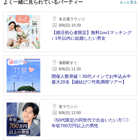
よく一緒に見られているパーティー
もっと見る
名古屋ラウンジ
8/9(日) 10:30
【婚活初心者限定】無料1on1マッチング
♪ 1年以内に結婚したい男女
蒲郡駅すぐ
8/9(日) 11:30
開催人数突破！30代メインでお申込み中
最大20名【縁結び♡竹島満喫ツアー】
栄ラウンジ
8/9(日) 12:00
《50代限定の同世代で出会いたい方♡》
年収700万円以上の男性