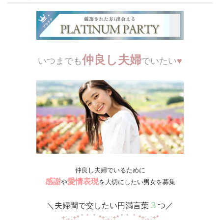
仲良し夫婦
いつまでも
でいたい
♥
仲良し夫婦でいるために
感謝
愛情表現
や
を大切にしたい男女を募集
３
＼夫婦間で交したい円満言葉
つ／
+:｡:+* ﾟ ゜ﾟ *+:｡:+* ﾟ ゜ﾟ *+:｡:+*