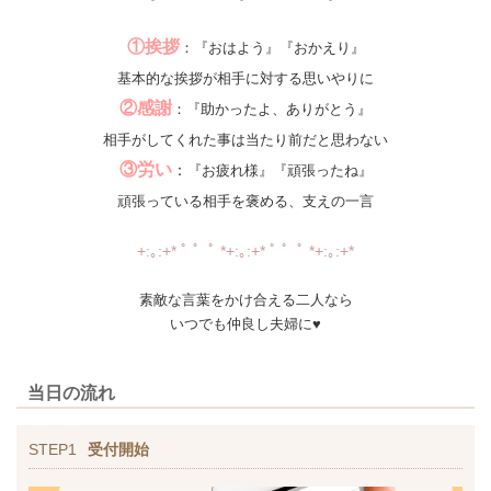
①挨拶
：『おはよう』『おかえり』
基本的な挨拶が相手に対する思いやりに
②感謝
：『助かったよ、ありがとう』
相手がしてくれた事は当たり前だと思わない
③労い
：
『お疲れ様』『頑張ったね』
頑張っている相手を褒める、支えの一言
+:｡:+* ﾟ ゜ﾟ *+:｡:+* ﾟ ゜ﾟ *+:｡:+*
素敵な言葉をかけ合える二人なら
いつでも仲良し夫婦に♥
当日の流れ
STEP1
受付開始