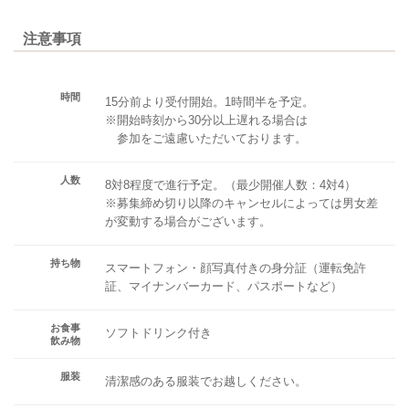
注意事項
時間
15分前より受付開始。1時間半を予定。
※開始時刻から30分以上遅れる場合は
参加をご遠慮いただいております。
人数
8対8程度で進行予定。（最少開催人数：4対4）
※募集締め切り以降のキャンセルによっては男女差
が変動する場合がございます。
持ち物
スマートフォン・顔写真付きの身分証（運転免許
証、マイナンバーカード、パスポートなど）
お食事
ソフトドリンク付き
飲み物
服装
清潔感のある服装でお越しください。