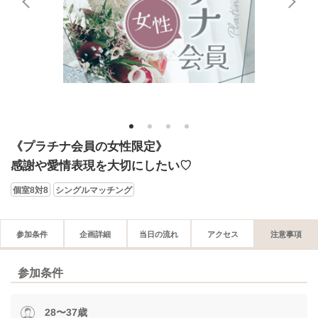
1
2
3
4
《プラチナ会員の女性限定》
感謝や愛情表現を大切にしたい♡
個室8対8
シングルマッチング
参加条件
企画詳細
当日の流れ
アクセス
注意事項
参加条件
28〜37歳