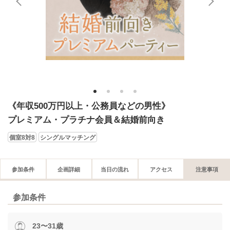
1
2
3
4
《年収500万円以上・公務員などの男性》
プレミアム・プラチナ会員＆結婚前向き
個室8対8
シングルマッチング
参加条件
企画詳細
当日の流れ
アクセス
注意事項
参加条件
23〜31歳