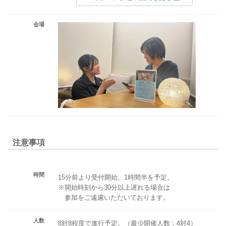
会場
注意事項
時間
15分前より受付開始。1時間半を予定。
※開始時刻から30分以上遅れる場合は
参加をご遠慮いただいております。
人数
8対8程度で進行予定。（最少開催人数：4対4）