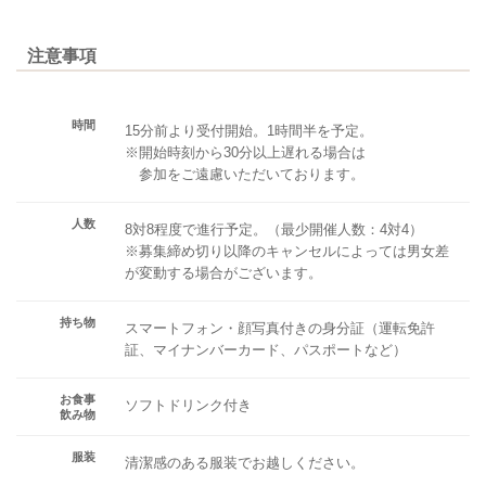
注意事項
時間
15分前より受付開始。1時間半を予定。
※開始時刻から30分以上遅れる場合は
参加をご遠慮いただいております。
人数
8対8程度で進行予定。（最少開催人数：4対4）
※募集締め切り以降のキャンセルによっては男女差
が変動する場合がございます。
持ち物
スマートフォン・顔写真付きの身分証（運転免許
証、マイナンバーカード、パスポートなど）
お食事
ソフトドリンク付き
飲み物
服装
清潔感のある服装でお越しください。