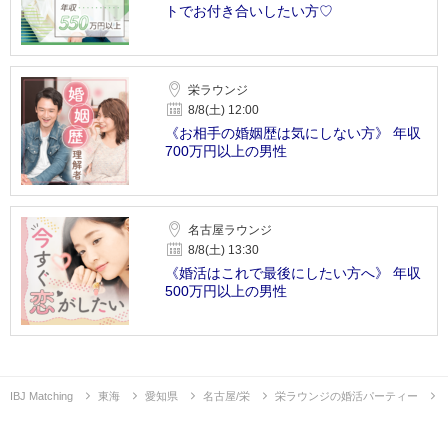
トでお付き合いしたい方♡
栄ラウンジ
8/8(土) 12:00
《お相手の婚姻歴は気にしない方》 年収
700万円以上の男性
名古屋ラウンジ
8/8(土) 13:30
《婚活はこれで最後にしたい方へ》 年収
500万円以上の男性
IBJ Matching
東海
愛知県
名古屋/栄
栄ラウンジの婚活パーティー