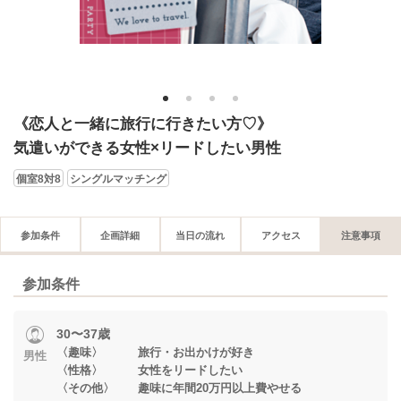
1
2
3
4
《恋人と一緒に旅行に行きたい方♡》
気遣いができる女性×リードしたい男性
個室8対8
シングルマッチング
参加条件
企画詳細
当日の流れ
アクセス
注意事項
参加条件
30〜37歳
〈趣味〉 旅行・お出かけが好き
男性
〈性格〉 女性をリードしたい
〈その他〉 趣味に年間20万円以上費やせる