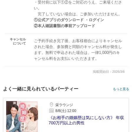
・受付前に以下①②をご対応のうえ、ご来場くださ
い。
完了していない場合は、ご参加いただけません。
①公式アプリのダウンロード ・ログイン
②本人確認書類の事前アップロード
キャンセル
ご予約手続き完了後、お客様都合によりキャンセル
について
された場合、参加費と同額のキャンセル料が発生し
ます。無料で申込された場合は、一律1,000円のキ
ャンセル料をお支払いいただきます。
掲載開始日：2026/3/6
よく一緒に見られているパーティー
もっと見る
栄ラウンジ
8/8(土) 12:00
《お相手の婚姻歴は気にしない方》 年収
700万円以上の男性