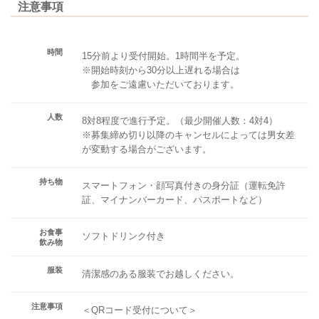
注意事項
時間
15分前より受付開始。1時間半を予定。
※開始時刻から30分以上遅れる場合は
参加をご遠慮いただいております。
人数
8対8程度で進行予定。（最少開催人数：4対4）
※募集締め切り以降のキャンセルによっては男女差
が変動する場合がございます。
持ち物
スマートフォン・顔写真付きの身分証（運転免許
証、マイナンバーカード、パスポートなど）
お食事
ソフトドリンク付き
飲み物
服装
清潔感のある服装でお越しください。
注意事項
＜QRコード受付について＞