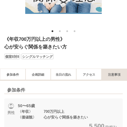
1
2
3
4
《年収700万円以上の男性》
心が安らぐ関係を築きたい方
個室8対8
シングルマッチング
参加条件
企画詳細
当日の流れ
アクセス
注意事項
参加条件
50〜65歳
〈年収〉 700万円以上
男性
〈価値観〉 心が安らぐ関係を築きたい
5,500
円(税込)