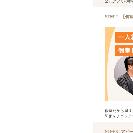
公式アプリの参
STEP2
【個室
個室だから周り
印象をチェック
STEP3
アピ