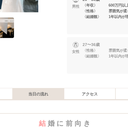
〈年収〉 600万円以
男性
〈性格〉 雰囲気が柔ら
〈結婚観〉 1年以内が
27〜36歳
〈性格〉 雰囲気が柔ら
女性
〈結婚観〉 1年以内が
当日の流れ
アクセス
結
婚 に 前 向 き