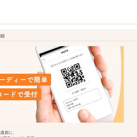
開始
始直前に、