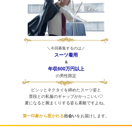
＼今回募集するのは／
スーツ着用
＆
年収600万円以上
の男性限定
ビシッとネクタイを締めたスーツ姿と
普段との私服のギャップがかっこいい♡
夏になると腕まくりする姿も素敵ですよね。
第一印象から惹かれる
出会い
をお届けします。