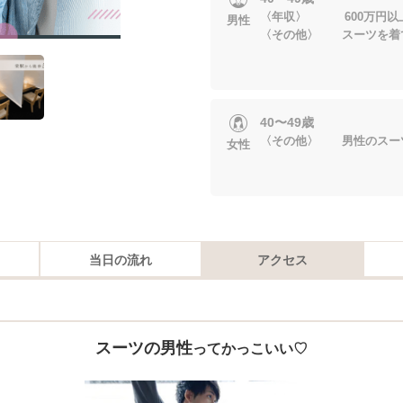
〈年収〉 600万円以
男性
〈その他〉 スーツを着
40〜49歳
〈その他〉 男性のスー
女性
当日の流れ
アクセス
スーツの男性
ってかっこいい♡