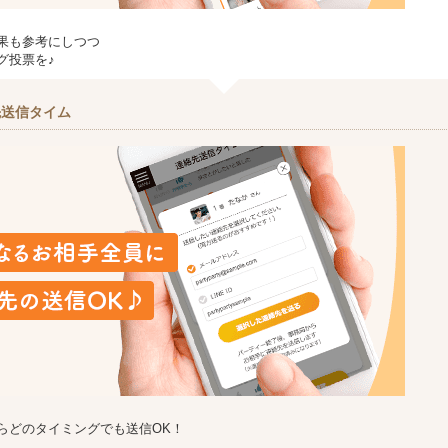
果も参考にしつつ
グ投票を♪
先送信タイム
らどのタイミングでも送信OK！