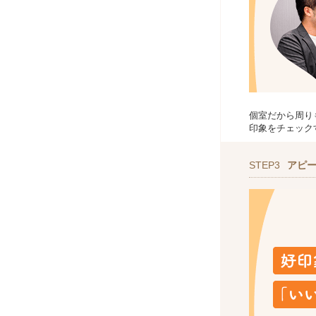
個室だから周り
印象をチェック
STEP3
アピ