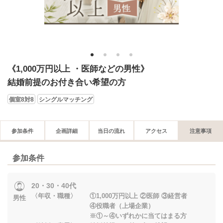
1
2
3
4
《1,000万円以上 ・医師などの男性》
結婚前提のお付き合い希望の方
個室8対8
シングルマッチング
参加条件
企画詳細
当日の流れ
アクセス
注意事項
参加条件
20・30・40代
〈年収・職種〉 ①1,000万円以上 ②医師 ③経営者
男性
④役職者（上場企業）
※①～④いずれかに当てはまる方