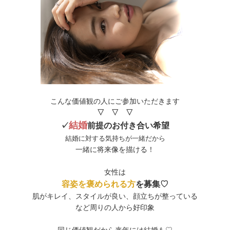
こんな価値観の人にご参加いただきます
▽ ▽ ▽
結婚
✓
前提のお付き合い希望
結婚に対する気持ちが一緒だから
一緒に将来像を描ける！
女性は
容姿を褒められる方
を募集♡
肌がキレイ、スタイルが良い、顔立ちが整っている
など周りの人から好印象
同じ価値観だから来年には結婚も♡