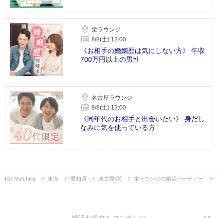
栄ラウンジ
8/8(土) 12:00
《お相手の婚姻歴は気にしない方》 年収
700万円以上の男性
名古屋ラウンジ
8/8(土) 13:00
《同年代のお相手と出会いたい》 身だし
なみに気を使っている方
IBJ Matching
東海
愛知県
名古屋/栄
栄ラウンジの婚活パーティー
婚活お役立ちコンテンツ