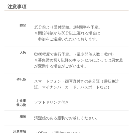
注意事項
時間
15分前より受付開始。1時間半を予定。
※開始時刻から30分以上遅れる場合は
参加をご遠慮いただいております。
人数
8対8程度で進行予定。（最少開催人数：4対4）
※募集締め切り以降のキャンセルによっては男女差
が変動する場合がございます。
持ち物
スマートフォン・顔写真付きの身分証（運転免許
証、マイナンバーカード、パスポートなど）
お食事
ソフトドリンク付き
飲み物
服装
清潔感のある服装でお越しください。
注意事項